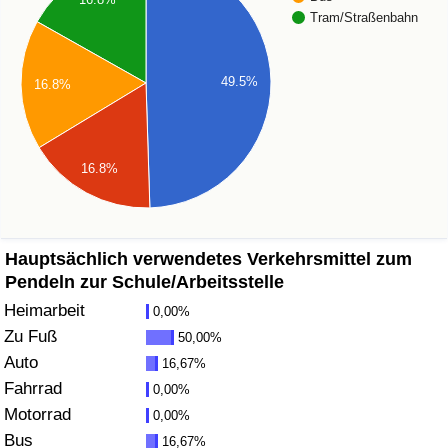
Tram/Straßenbahn
Gesundheitsversorgung
49.5%
16.8%
Gesundheitsversorgungs-Index (aktuell)
Gesundheitsversorgungs-Index
16.8%
Gesundheitsversorgungs-Index nach Land
Umweltverschmutzung
Hauptsächlich verwendetes Verkehrsmittel zum
Pendeln zur Schule/Arbeitsstelle
Umweltverschmutzungs-Index (aktuell)
Heimarbeit
0,00%
Zu Fuß
50,00%
Verschmutzungsindex
Auto
16,67%
Fahrrad
0,00%
Umweltverschmutzungs-Index nach Land
Motorrad
0,00%
Bus
16,67%
Verkehr