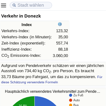
Verkehr in Donezk
Lebenshaltungskosten
Immobilienpreise
Lebensqualität
Index
Lebenshaltungskosten-Index (aktuell)
Immobilienpreis-Index (aktuell)
Lebensqualität-Index
Verkehrs-Index:
123,32
Verkehrs-Index (in Minuten):
35,00
Lebenshaltungskosten-Index
Immobilienpreis-Index
Lebensqualität-Index (aktuell)
Zeit-Index (exponentiell):
557,74
Ineffizienz-Index:
88,18
Lebenshaltungskosten-Index nach Land
Immobilienpreis-Index nach Land
Lebensqualitätsindex nach Land
CO
Emissions-Index:
3.060,00
2
Aufgrund von Pendelverkehr schätzen wir einen jährlichen
in Akaba
Kriminalität
Ausstoß von 734,40 kg CO
. pro Person. Es braucht
2
33,73 Bäume pro Fahrgast, um das zu kompensieren.
Für
Kriminalitäts-Index (aktuell)
diese Schätzung verwendete Formeln
Kriminalitäts-Index
Hauptsächlich verwendetes Verkehrsmittel zum Pende…
Zu Fuß
Auto
Kriminalitätsindex nach Land
Bus
16.8%