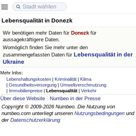
Lebensqualität in Donezk
Lebenshaltungskosten
Immobilienpreise
Lebensqualität
Wir benötigen mehr Daten für
Donezk
für
Lebenshaltungskosten-Index (aktuell)
Immobilienpreis-Index (aktuell)
Lebensqualität-Index
aussagekräftigere Daten.
Womöglich finden Sie mehr unter den
Lebenshaltungskosten-Index
Immobilienpreis-Index
Lebensqualität-Index (aktuell)
Lebensqualität in der
zusammengefassten Daten für
Ukraine
Lebenshaltungskosten-Index nach Land
Immobilienpreis-Index nach Land
Lebensqualitätsindex nach Land
Mehr Infos:
Lebenshaltungskosten
|
Kriminalität
|
Klima
in Akaba
Kriminalität
|
Gesundheitsversorgung
|
Umweltverschmutzung
|
Immobilienpreise
|
Lebensqualität
|
Verkehr
Über diese Website
Numbeo in der Presse
Kriminalitäts-Index (aktuell)
Copyright © 2009-2026 Numbeo. Die Nutzung von
numbeo.com unterliegt unseren
Nutzungsbedingungen
und
Kriminalitäts-Index
der
Datenschutzerklärung
Kriminalitätsindex nach Land