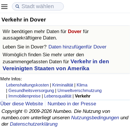
Verkehr in Dover
Lebenshaltungskosten
Immobilienpreise
Lebensqualität
Wir benötigen mehr Daten für
Dover
für
Lebenshaltungskosten-Index (aktuell)
Immobilienpreis-Index (aktuell)
Lebensqualität-Index
aussagekräftigere Daten.
Leben Sie in
Dover
?
Daten hinzufügenfür Dover
Lebenshaltungskosten-Index
Immobilienpreis-Index
Lebensqualität-Index (aktuell)
Womöglich finden Sie mehr unter den
Verkehr in den
zusammengefassten Daten für
Lebenshaltungskosten-Index nach Land
Immobilienpreis-Index nach Land
Lebensqualitätsindex nach Land
Vereinigten Staaten von Amerika
Mehr Infos:
in Akaba
Kriminalität
Lebenshaltungskosten
|
Kriminalität
|
Klima
|
Gesundheitsversorgung
|
Umweltverschmutzung
Kriminalitäts-Index (aktuell)
|
Immobilienpreise
|
Lebensqualität
|
Verkehr
Über diese Website
Numbeo in der Presse
Kriminalitäts-Index
Copyright © 2009-2026 Numbeo. Die Nutzung von
numbeo.com unterliegt unseren
Nutzungsbedingungen
und
der
Datenschutzerklärung
Kriminalitätsindex nach Land