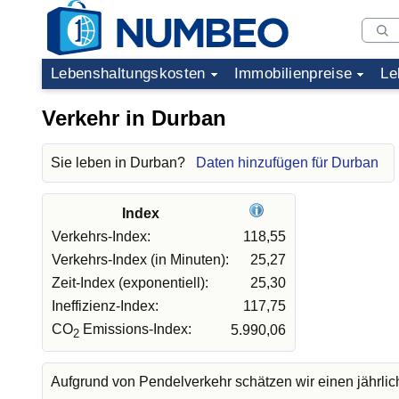
Lebenshaltungskosten
Immobilienpreise
Le
Verkehr in Durban
Sie leben in Durban?
Daten hinzufügen für Durban
Index
Verkehrs-Index:
118,55
Verkehrs-Index (in Minuten):
25,27
Zeit-Index (exponentiell):
25,30
Ineffizienz-Index:
117,75
CO
Emissions-Index:
5.990,06
2
Aufgrund von Pendelverkehr schätzen wir einen jährli