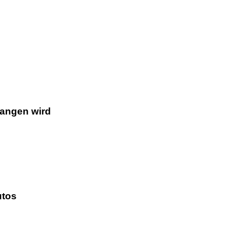
gangen wird
utos