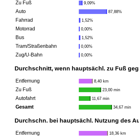
Zu Fuß
9,09%
Auto
87,88%
Fahrrad
1,52%
Motorrad
0,00%
Bus
1,52%
Tram/Straßenbahn
0,00%
Zug/U-Bahn
0,00%
Durchschnitt, wenn hauptsächl. zu Fuß ge
Entfernung
8,40 km
Zu Fuß
23,00 min
Autofahrt
11,67 min
Gesamt
34,67 min
Durchschn. bei hauptsächl. Nutzung des A
Entfernung
18,36 km