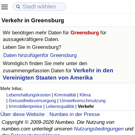
Verkehr in Greensburg
Lebenshaltungskosten
Immobilienpreise
Lebensqualität
Wir benötigen mehr Daten für
Greensburg
für
Lebenshaltungskosten-Index (aktuell)
Immobilienpreis-Index (aktuell)
Lebensqualität-Index
aussagekräftigere Daten.
Leben Sie in
Greensburg
?
Lebenshaltungskosten-Index
Immobilienpreis-Index
Lebensqualität-Index (aktuell)
Daten hinzufügenfür Greensburg
Womöglich finden Sie mehr unter den
Lebenshaltungskosten-Index nach Land
Immobilienpreis-Index nach Land
Lebensqualitätsindex nach Land
Verkehr in den
zusammengefassten Daten für
Vereinigten Staaten von Amerika
in Akaba
Kriminalität
Mehr Infos:
Lebenshaltungskosten
|
Kriminalität
|
Klima
Kriminalitäts-Index (aktuell)
|
Gesundheitsversorgung
|
Umweltverschmutzung
|
Immobilienpreise
|
Lebensqualität
|
Verkehr
Über diese Website
Numbeo in der Presse
Kriminalitäts-Index
Copyright © 2009-2026 Numbeo. Die Nutzung von
numbeo.com unterliegt unseren
Nutzungsbedingungen
und
Kriminalitätsindex nach Land