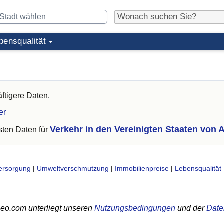
bensqualität
ftigere Daten.
er
Verkehr in den Vereinigten Staaten von 
ten Daten für
ersorgung
|
Umweltverschmutzung
|
Immobilienpreise
|
Lebensqualität
eo.com unterliegt unseren
Nutzungsbedingungen
und der
Date