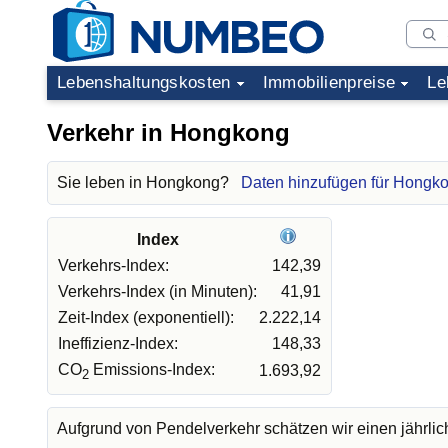
Lebenshaltungskosten
Immobilienpreise
Le
Verkehr in Hongkong
Sie leben in Hongkong?
Daten hinzufügen für Hongk
Index
Verkehrs-Index:
142,39
Verkehrs-Index (in Minuten):
41,91
Zeit-Index (exponentiell):
2.222,14
Ineffizienz-Index:
148,33
CO
Emissions-Index:
1.693,92
2
Aufgrund von Pendelverkehr schätzen wir einen jährli