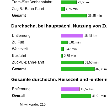
Tram-/Straßenbahnfahrt
21,50 min
Zug-/U-Bahn-Fahrt
4,75 min
Gesamt
36,25 min
Durchschn. bei hauptsächl. Nutzung von Z
Entfernung
18,48 km
Zu Fuß
8,81 min
Wartezeit
3,47 min
Busfahrt
2,35 min
Zug-/U-Bahn-Fahrt
31,53 min
Gesamt
46,38 m
Gesamte durchschn. Reisezeit und -entfern
Entfernung
15,52 km
Overall
41,91 min
Mitwirkende: 210