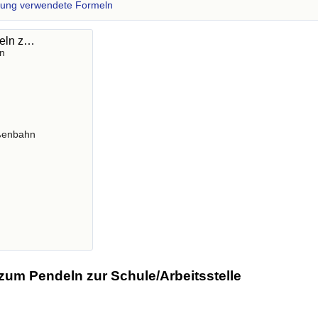
zung verwendete Formeln
deln z…
n
ßenbahn
zum Pendeln zur Schule/Arbeitsstelle