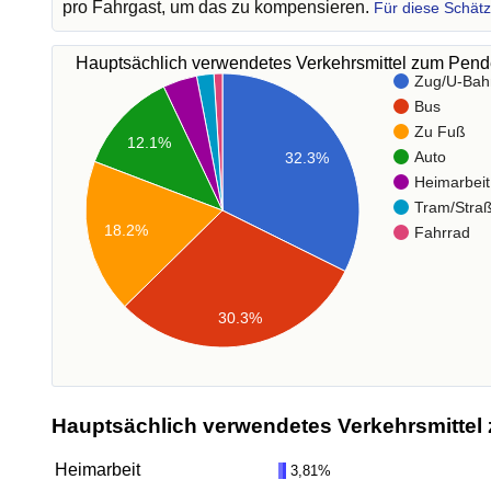
pro Fahrgast, um das zu kompensieren.
Für diese Schät
Hauptsächlich verwendetes Verkehrsmittel zum Pen
Zug/U-Bah
Bus
Zu Fuß
12.1%
Auto
32.3%
Heimarbeit
Tram/Stra
18.2%
Fahrrad
30.3%
Hauptsächlich verwendetes Verkehrsmittel 
Heimarbeit
3,81%