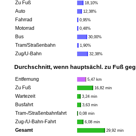
Zu Fuß
18,10%
Auto
12,38%
Fahrrad
0,95%
Motorrad
0,48%
Bus
30,00%
Tram/Straßenbahn
1,90%
Zug/U-Bahn
32,38%
Durchschnitt, wenn hauptsächl. zu Fuß ge
Entfernung
5,47 km
Zu Fuß
16,82 min
Wartezeit
3,24 min
Busfahrt
3,63 min
Tram-/Straßenbahnfahrt
0,08 min
Zug-/U-Bahn-Fahrt
6,08 min
Gesamt
29,92 min