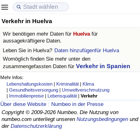
Verkehr in Huelva
Lebenshaltungskosten
Immobilienpreise
Lebensqualität
Wir benötigen mehr Daten für
Huelva
für
Lebenshaltungskosten-Index (aktuell)
Immobilienpreis-Index (aktuell)
Lebensqualität-Index
aussagekräftigere Daten.
Leben Sie in
Huelva
?
Daten hinzufügenfür Huelva
Lebenshaltungskosten-Index
Immobilienpreis-Index
Lebensqualität-Index (aktuell)
Womöglich finden Sie mehr unter den
Verkehr in Spanien
zusammengefassten Daten für
Lebenshaltungskosten-Index nach Land
Immobilienpreis-Index nach Land
Lebensqualitätsindex nach Land
Mehr Infos:
Lebenshaltungskosten
|
Kriminalität
|
Klima
in Akaba
Kriminalität
|
Gesundheitsversorgung
|
Umweltverschmutzung
|
Immobilienpreise
|
Lebensqualität
|
Verkehr
Kriminalitäts-Index (aktuell)
Über diese Website
Numbeo in der Presse
Copyright © 2009-2026 Numbeo. Die Nutzung von
numbeo.com unterliegt unseren
Nutzungsbedingungen
und
Kriminalitäts-Index
der
Datenschutzerklärung
Kriminalitätsindex nach Land