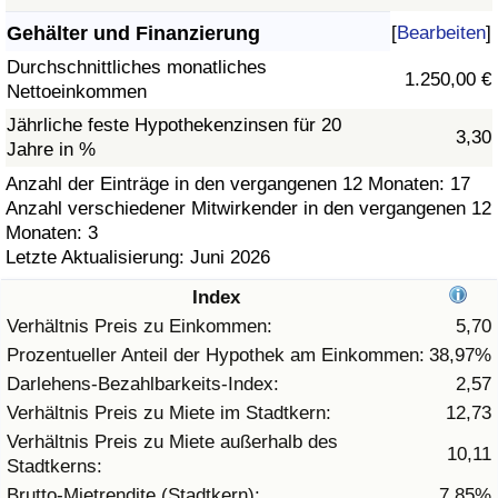
Gehälter und Finanzierung
[
Bearbeiten
]
Gesundheitsversorgung
Durchschnittliches monatliches
1.250,00 €
Nettoeinkommen
Gesundheitsversorgungs-Index (aktuell)
Jährliche feste Hypothekenzinsen für 20
3,30
Jahre in %
Gesundheitsversorgungs-Index
Anzahl der Einträge in den vergangenen 12 Monaten: 17
Anzahl verschiedener Mitwirkender in den vergangenen 12
Gesundheitsversorgungs-Index nach Land
Monaten: 3
Letzte Aktualisierung: Juni 2026
Umweltverschmutzung
Index
Umweltverschmutzungs-Index (aktuell)
Verhältnis Preis zu Einkommen:
5,70
Prozentueller Anteil der Hypothek am Einkommen:
38,97%
Verschmutzungsindex
Darlehens-Bezahlbarkeits-Index:
2,57
Verhältnis Preis zu Miete im Stadtkern:
12,73
Umweltverschmutzungs-Index nach Land
Verhältnis Preis zu Miete außerhalb des
10,11
Stadtkerns:
Verkehr
Brutto-Mietrendite (Stadtkern):
7,85%