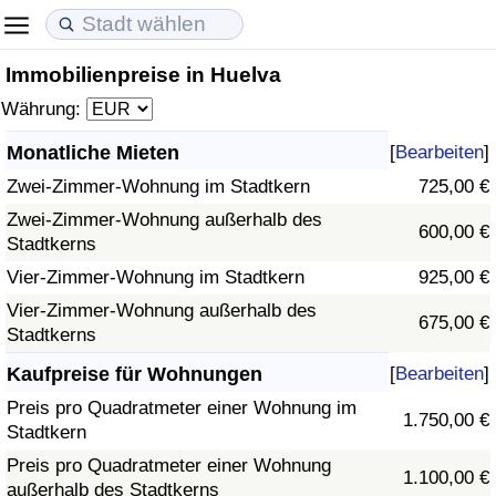
Immobilienpreise in Huelva
Lebenshaltungskosten
Immobilienpreise
Lebensqualität
Währung:
Lebenshaltungskosten-Index (aktuell)
Immobilienpreis-Index (aktuell)
Lebensqualität-Index
Monatliche Mieten
[
Bearbeiten
]
Zwei-Zimmer-Wohnung im Stadtkern
725,00 €
Lebenshaltungskosten-Index
Immobilienpreis-Index
Lebensqualität-Index (aktuell)
Zwei-Zimmer-Wohnung außerhalb des
600,00 €
Stadtkerns
Lebenshaltungskosten-Index nach Land
Immobilienpreis-Index nach Land
Lebensqualitätsindex nach Land
Vier-Zimmer-Wohnung im Stadtkern
925,00 €
in Akaba
Kriminalität
Vier-Zimmer-Wohnung außerhalb des
675,00 €
Stadtkerns
Kriminalitäts-Index (aktuell)
Kaufpreise für Wohnungen
[
Bearbeiten
]
Preis pro Quadratmeter einer Wohnung im
1.750,00 €
Kriminalitäts-Index
Stadtkern
Preis pro Quadratmeter einer Wohnung
1.100,00 €
Kriminalitätsindex nach Land
außerhalb des Stadtkerns