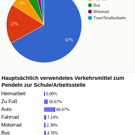
7%
Bus
Gesundheitsversorgung
Motorrad
Tram/Straßenbahn
17%
Gesundheitsversorgungs-Index (aktuell)
67%
Gesundheitsversorgungs-Index
Gesundheitsversorgungs-Index nach Land
Umweltverschmutzung
Hauptsächlich verwendetes Verkehrsmittel zum
Pendeln zur Schule/Arbeitsstelle
Umweltverschmutzungs-Index (aktuell)
Heimarbeit
0,00%
Zu Fuß
16,67%
Verschmutzungsindex
Auto
66,67%
Fahrrad
7,14%
Umweltverschmutzungs-Index nach Land
Motorrad
2,38%
Bus
4,76%
Verkehr