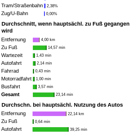
Tram/Straßenbahn
2,38%
Zug/U-Bahn
Verkehrs-Index
0,00%
Durchschnitt, wenn hauptsächl. zu Fuß gegangen
Verkehrs-Index (aktuell)
wird
Entfernung
4,00 km
Verkehrs-Index nach Land
Zu Fuß
14,57 min
Wartezeit
1,43 min
Autofahrt
2,14 min
Fahrrad
0,43 min
Motorradfahrt
1,00 min
Busfahrt
3,57 min
Gesamt
23,14 min
Durchschn. bei hauptsächl. Nutzung des Autos
Entfernung
22,14 km
Zu Fuß
0,64 min
Autofahrt
39,25 min