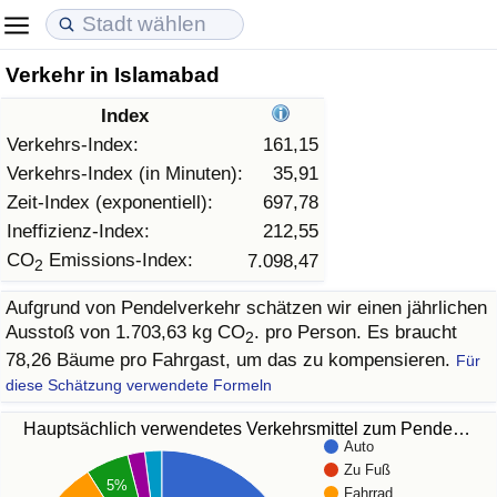
Verkehr in Islamabad
Lebenshaltungskosten
Immobilienpreise
Lebensqualität
Index
Lebenshaltungskosten-Index (aktuell)
Immobilienpreis-Index (aktuell)
Lebensqualität-Index
Verkehrs-Index:
161,15
Verkehrs-Index (in Minuten):
35,91
Lebenshaltungskosten-Index
Immobilienpreis-Index
Lebensqualität-Index (aktuell)
Zeit-Index (exponentiell):
697,78
Ineffizienz-Index:
212,55
Lebenshaltungskosten-Index nach Land
Immobilienpreis-Index nach Land
Lebensqualitätsindex nach Land
CO
Emissions-Index:
7.098,47
2
Aufgrund von Pendelverkehr schätzen wir einen jährlichen
in Akaba
Kriminalität
Ausstoß von 1.703,63 kg CO
. pro Person. Es braucht
2
78,26 Bäume pro Fahrgast, um das zu kompensieren.
Für
Kriminalitäts-Index (aktuell)
diese Schätzung verwendete Formeln
Kriminalitäts-Index
Hauptsächlich verwendetes Verkehrsmittel zum Pende…
Auto
Zu Fuß
Kriminalitätsindex nach Land
5%
Fahrrad