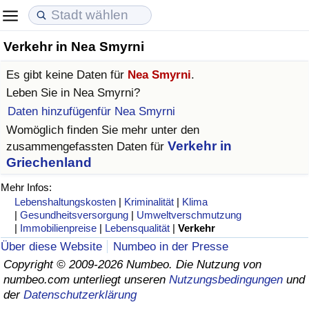
Verkehr in Nea Smyrni
Lebenshaltungskosten
Immobilienpreise
Lebensqualität
Es gibt keine Daten für
Nea Smyrni
.
Lebenshaltungskosten-Index (aktuell)
Immobilienpreis-Index (aktuell)
Lebensqualität-Index
Leben Sie in
Nea Smyrni
?
Daten hinzufügenfür Nea Smyrni
Lebenshaltungskosten-Index
Immobilienpreis-Index
Lebensqualität-Index (aktuell)
Womöglich finden Sie mehr unter den
Verkehr in
zusammengefassten Daten für
Lebenshaltungskosten-Index nach Land
Immobilienpreis-Index nach Land
Lebensqualitätsindex nach Land
Griechenland
Mehr Infos:
in Akaba
Kriminalität
Lebenshaltungskosten
|
Kriminalität
|
Klima
|
Gesundheitsversorgung
|
Umweltverschmutzung
Kriminalitäts-Index (aktuell)
|
Immobilienpreise
|
Lebensqualität
|
Verkehr
Über diese Website
Numbeo in der Presse
Kriminalitäts-Index
Copyright © 2009-2026 Numbeo. Die Nutzung von
numbeo.com unterliegt unseren
Nutzungsbedingungen
und
der
Datenschutzerklärung
Kriminalitätsindex nach Land