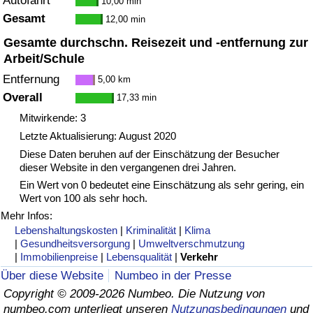
Autofahrt
10,00 min
Gesamt
12,00 min
Verkehrs-Index
Gesamte durchschn. Reisezeit und -entfernung zur
Arbeit/Schule
Verkehrs-Index (aktuell)
Entfernung
5,00 km
Overall
17,33 min
Verkehrs-Index nach Land
Mitwirkende: 3
Letzte Aktualisierung: August 2020
Diese Daten beruhen auf der Einschätzung der Besucher
dieser Website in den vergangenen drei Jahren.
Ein Wert von 0 bedeutet eine Einschätzung als sehr gering, ein
Wert von 100 als sehr hoch.
Mehr Infos:
Lebenshaltungskosten
|
Kriminalität
|
Klima
|
Gesundheitsversorgung
|
Umweltverschmutzung
|
Immobilienpreise
|
Lebensqualität
|
Verkehr
Über diese Website
Numbeo in der Presse
Copyright © 2009-2026 Numbeo. Die Nutzung von
numbeo.com unterliegt unseren
Nutzungsbedingungen
und