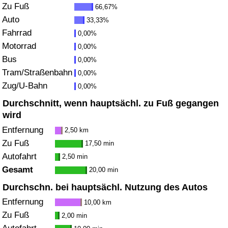
Zu Fuß
66,67%
Gesundheitsversorgung
Auto
33,33%
Fahrrad
0,00%
Gesundheitsversorgungs-Index (aktuell)
Motorrad
0,00%
Bus
0,00%
Gesundheitsversorgungs-Index
Tram/Straßenbahn
0,00%
Zug/U-Bahn
0,00%
Gesundheitsversorgungs-Index nach Land
Durchschnitt, wenn hauptsächl. zu Fuß gegangen
wird
Umweltverschmutzung
Entfernung
2,50 km
Zu Fuß
17,50 min
Umweltverschmutzungs-Index (aktuell)
Autofahrt
2,50 min
Gesamt
20,00 min
Verschmutzungsindex
Durchschn. bei hauptsächl. Nutzung des Autos
Umweltverschmutzungs-Index nach Land
Entfernung
10,00 km
Zu Fuß
2,00 min
Verkehr