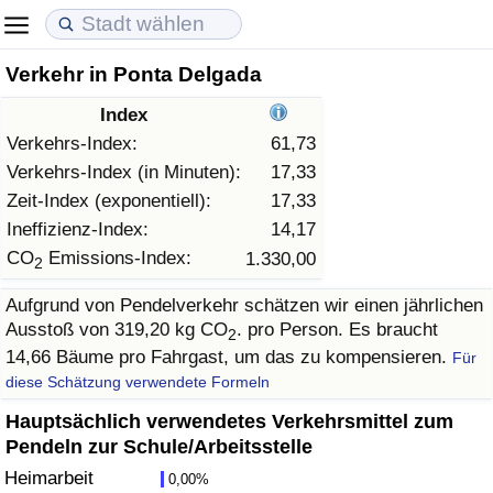
Verkehr in Ponta Delgada
Lebenshaltungskosten
Immobilienpreise
Lebensqualität
Index
Lebenshaltungskosten-Index (aktuell)
Immobilienpreis-Index (aktuell)
Lebensqualität-Index
Verkehrs-Index:
61,73
Verkehrs-Index (in Minuten):
17,33
Lebenshaltungskosten-Index
Immobilienpreis-Index
Lebensqualität-Index (aktuell)
Zeit-Index (exponentiell):
17,33
Ineffizienz-Index:
14,17
Lebenshaltungskosten-Index nach Land
Immobilienpreis-Index nach Land
Lebensqualitätsindex nach Land
CO
Emissions-Index:
1.330,00
2
Aufgrund von Pendelverkehr schätzen wir einen jährlichen
in Akaba
Kriminalität
Ausstoß von 319,20 kg CO
. pro Person. Es braucht
2
14,66 Bäume pro Fahrgast, um das zu kompensieren.
Für
Kriminalitäts-Index (aktuell)
diese Schätzung verwendete Formeln
Kriminalitäts-Index
Hauptsächlich verwendetes Verkehrsmittel zum
Pendeln zur Schule/Arbeitsstelle
Kriminalitätsindex nach Land
Heimarbeit
0,00%