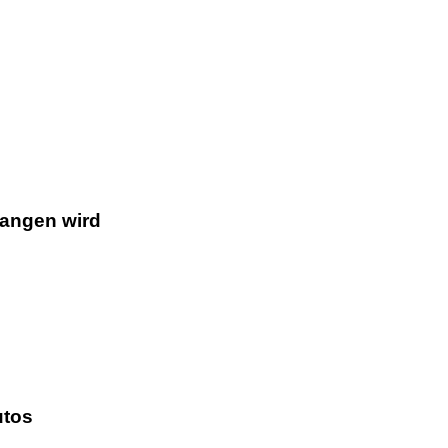
gangen wird
utos