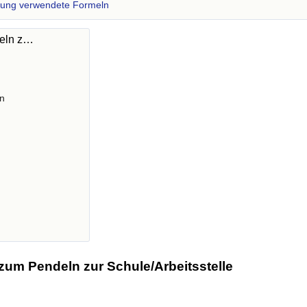
zung verwendete Formeln
deln z…
n
zum Pendeln zur Schule/Arbeitsstelle