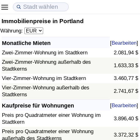
Immobilienpreise in Portland
Lebenshaltungskosten
Immobilienpreise
Lebensqualität
Währung:
Lebenshaltungskosten-Index (aktuell)
Immobilienpreis-Index (aktuell)
Lebensqualität-Index
Monatliche Mieten
[
Bearbeiten
]
Zwei-Zimmer-Wohnung im Stadtkern
2.081,94 $
Lebenshaltungskosten-Index
Immobilienpreis-Index
Lebensqualität-Index (aktuell)
Zwei-Zimmer-Wohnung außerhalb des
1.633,33 $
Stadtkerns
Lebenshaltungskosten-Index nach Land
Immobilienpreis-Index nach Land
Lebensqualitätsindex nach Land
Vier-Zimmer-Wohnung im Stadtkern
3.460,77 $
in Akaba
Kriminalität
Vier-Zimmer-Wohnung außerhalb des
2.741,67 $
Stadtkerns
Kriminalitäts-Index (aktuell)
Kaufpreise für Wohnungen
[
Bearbeiten
]
Preis pro Quadratmeter einer Wohnung im
3.896,40 $
Kriminalitäts-Index
Stadtkern
Preis pro Quadratmeter einer Wohnung
3.372,32 $
Kriminalitätsindex nach Land
außerhalb des Stadtkerns