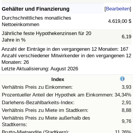
Gehälter und Finanzierung
[
Bearbeiten
]
Gesundheitsversorgung
Durchschnittliches monatliches
4.619,00 $
Nettoeinkommen
Gesundheitsversorgungs-Index (aktuell)
Jährliche feste Hypothekenzinsen für 20
6,19
Jahre in %
Gesundheitsversorgungs-Index
Anzahl der Einträge in den vergangenen 12 Monaten: 167
Anzahl verschiedener Mitwirkender in den vergangenen 12
Gesundheitsversorgungs-Index nach Land
Monaten: 26
Letzte Aktualisierung: August 2026
Umweltverschmutzung
Index
Umweltverschmutzungs-Index (aktuell)
Verhältnis Preis zu Einkommen:
3,93
Prozentueller Anteil der Hypothek am Einkommen:
34,34%
Verschmutzungsindex
Darlehens-Bezahlbarkeits-Index:
2,91
Verhältnis Preis zu Miete im Stadtkern:
8,88
Umweltverschmutzungs-Index nach Land
Verhältnis Preis zu Miete außerhalb des
9,76
Stadtkerns:
Verkehr
Brutto-Mietrendite (Stadtkern):
11,26%