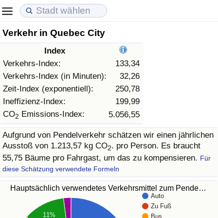
Verkehr in Quebec City
Lebenshaltungskosten
Immobilienpreise
Lebensqualität
Index
Lebenshaltungskosten-Index (aktuell)
Immobilienpreis-Index (aktuell)
Lebensqualität-Index
Verkehrs-Index:
133,34
Verkehrs-Index (in Minuten):
32,26
Lebenshaltungskosten-Index
Immobilienpreis-Index
Lebensqualität-Index (aktuell)
Zeit-Index (exponentiell):
250,78
Ineffizienz-Index:
199,99
Lebenshaltungskosten-Index nach Land
Immobilienpreis-Index nach Land
Lebensqualitätsindex nach Land
CO
Emissions-Index:
5.056,55
2
Aufgrund von Pendelverkehr schätzen wir einen jährlichen
in Akaba
Kriminalität
Ausstoß von 1.213,57 kg CO
. pro Person. Es braucht
2
55,75 Bäume pro Fahrgast, um das zu kompensieren.
Für
Kriminalitäts-Index (aktuell)
diese Schätzung verwendete Formeln
Kriminalitäts-Index
Hauptsächlich verwendetes Verkehrsmittel zum Pende…
Auto
Zu Fuß
Kriminalitätsindex nach Land
11%
Bus