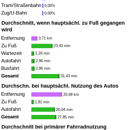
Tram/Straßenbahn
0,00%
Zug/U-Bahn
Verkehrs-Index
0,00%
Durchschnitt, wenn hauptsächl. zu Fuß gegangen
Verkehrs-Index (aktuell)
wird
Entfernung
3,71 km
Verkehrs-Index nach Land
Zu Fuß
23,43 min
Wartezeit
2,29 min
Autofahrt
2,86 min
Busfahrt
2,86 min
Gesamt
31,43 min
Durchschn. bei hauptsächl. Nutzung des Autos
Entfernung
20,68 km
Zu Fuß
1,81 min
Autofahrt
26,04 min
Gesamt
27,85 min
Durchschnitt bei primärer Fahrradnutzung