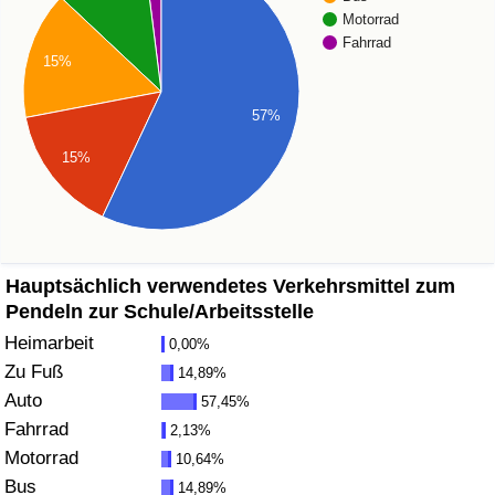
Motorrad
Gesundheitsversorgung
Fahrrad
15%
Gesundheitsversorgungs-Index (aktuell)
57%
Gesundheitsversorgungs-Index
15%
Gesundheitsversorgungs-Index nach Land
Umweltverschmutzung
Hauptsächlich verwendetes Verkehrsmittel zum
Pendeln zur Schule/Arbeitsstelle
Umweltverschmutzungs-Index (aktuell)
Heimarbeit
0,00%
Zu Fuß
14,89%
Verschmutzungsindex
Auto
57,45%
Fahrrad
2,13%
Umweltverschmutzungs-Index nach Land
Motorrad
10,64%
Bus
14,89%
Verkehr