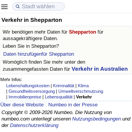
Verkehr in Shepparton
Lebenshaltungskosten
Immobilienpreise
Lebensqualität
Wir benötigen mehr Daten für
Shepparton
für
Lebenshaltungskosten-Index (aktuell)
Immobilienpreis-Index (aktuell)
Lebensqualität-Index
aussagekräftigere Daten.
Leben Sie in
Shepparton
?
Lebenshaltungskosten-Index
Immobilienpreis-Index
Lebensqualität-Index (aktuell)
Daten hinzufügenfür Shepparton
Womöglich finden Sie mehr unter den
Lebenshaltungskosten-Index nach Land
Immobilienpreis-Index nach Land
Lebensqualitätsindex nach Land
Verkehr in Australien
zusammengefassten Daten für
Mehr Infos:
in Akaba
Kriminalität
Lebenshaltungskosten
|
Kriminalität
|
Klima
|
Gesundheitsversorgung
|
Umweltverschmutzung
|
Immobilienpreise
|
Lebensqualität
|
Verkehr
Kriminalitäts-Index (aktuell)
Über diese Website
Numbeo in der Presse
Copyright © 2009-2026 Numbeo. Die Nutzung von
Kriminalitäts-Index
numbeo.com unterliegt unseren
Nutzungsbedingungen
und
der
Datenschutzerklärung
Kriminalitätsindex nach Land