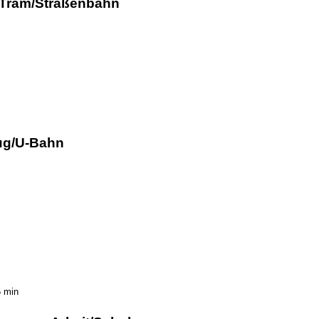
 Tram/Straßenbahn
ug/U-Bahn
5 min