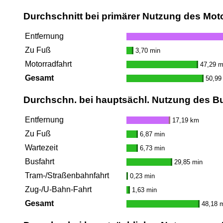
Durchschnitt bei primärer Nutzung des Mot
Entfernung
Zu Fuß
3,70 min
Motorradfahrt
47,29 m
Gesamt
50,99
Durchschn. bei hauptsächl. Nutzung des B
Entfernung
17,19 km
Zu Fuß
6,87 min
Wartezeit
6,73 min
Busfahrt
29,85 min
Tram-/Straßenbahnfahrt
0,23 min
Zug-/U-Bahn-Fahrt
1,63 min
Gesamt
48,18 