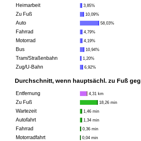
Heimarbeit
3,85%
Zu Fuß
10,09%
Auto
58,03%
Fahrrad
4,79%
Motorrad
4,19%
Bus
10,94%
Tram/Straßenbahn
1,20%
Zug/U-Bahn
6,92%
Durchschnitt, wenn hauptsächl. zu Fuß ge
Entfernung
4,31 km
Zu Fuß
18,26 min
Wartezeit
1,46 min
Autofahrt
1,34 min
Fahrrad
0,36 min
Motorradfahrt
0,04 min