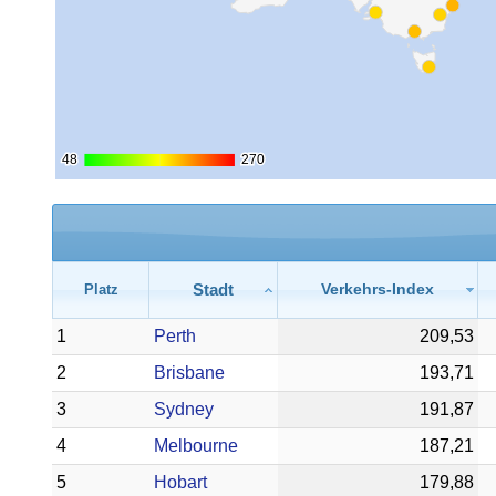
48
48
270
270
Stadt
Verkehrs-Index
Platz
1
Perth
209,53
2
Brisbane
193,71
3
Sydney
191,87
4
Melbourne
187,21
5
Hobart
179,88