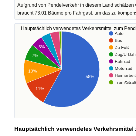
Aufgrund von Pendelverkehr in diesem Land schätzen w
braucht 73,01 Bäume pro Fahrgast, um das zu kompen
Hauptsächlich verwendetes Verkehrsmittel zum Pen
Auto
Bus
5%
Zu Fuß
Zug/U-Bah
7%
Fahrrad
Motorrad
10%
Heimarbeit
58%
Tram/Stra
11%
Hauptsächlich verwendetes Verkehrsmittel 