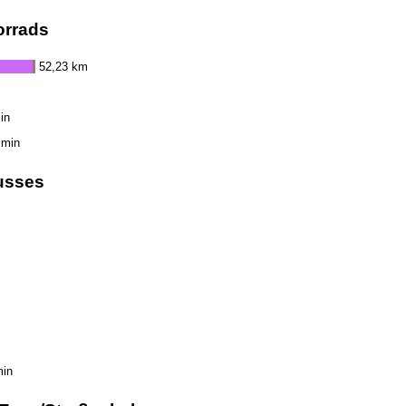
orrads
52,23 km
in
 min
usses
min