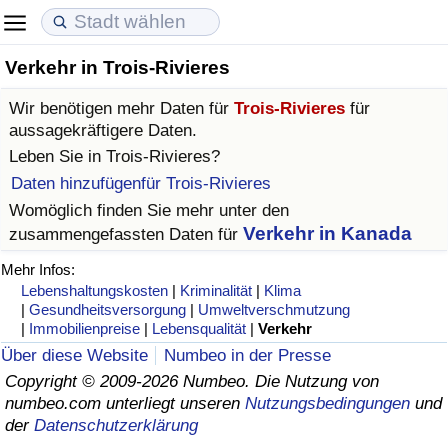
Verkehr in Trois-Rivieres
Lebenshaltungskosten
Immobilienpreise
Lebensqualität
Wir benötigen mehr Daten für
Trois-Rivieres
für
Lebenshaltungskosten-Index (aktuell)
Immobilienpreis-Index (aktuell)
Lebensqualität-Index
aussagekräftigere Daten.
Leben Sie in
Trois-Rivieres
?
Lebenshaltungskosten-Index
Immobilienpreis-Index
Lebensqualität-Index (aktuell)
Daten hinzufügenfür Trois-Rivieres
Womöglich finden Sie mehr unter den
Lebenshaltungskosten-Index nach Land
Immobilienpreis-Index nach Land
Lebensqualitätsindex nach Land
Verkehr in Kanada
zusammengefassten Daten für
Mehr Infos:
in Akaba
Kriminalität
Lebenshaltungskosten
|
Kriminalität
|
Klima
|
Gesundheitsversorgung
|
Umweltverschmutzung
|
Immobilienpreise
|
Lebensqualität
|
Verkehr
Kriminalitäts-Index (aktuell)
Über diese Website
Numbeo in der Presse
Copyright © 2009-2026 Numbeo. Die Nutzung von
Kriminalitäts-Index
numbeo.com unterliegt unseren
Nutzungsbedingungen
und
der
Datenschutzerklärung
Kriminalitätsindex nach Land