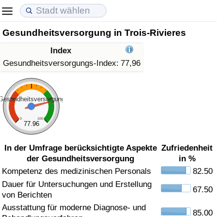
Gesundheitsversorgung in Trois-Rivieres
Lebenshaltungskosten
Immobilienpreise
Lebensqualität
Index
Lebenshaltungskosten-Index (aktuell)
Immobilienpreis-Index (aktuell)
Lebensqualität-Index
Gesundheitsversorgungs-Index:
77,96
Lebenshaltungskosten-Index
Immobilienpreis-Index
Lebensqualität-Index (aktuell)
Gesundheitsversorgung
Lebenshaltungskosten-Index nach Land
Immobilienpreis-Index nach Land
Lebensqualitätsindex nach Land
0
100
77.96
in Akaba
Kriminalität
In der Umfrage berücksichtigte Aspekte
Zufriedenheit
der Gesundheitsversorgung
in %
Kriminalitäts-Index (aktuell)
Kompetenz des medizinischen Personals
82.50
Dauer für Untersuchungen und Erstellung
Kriminalitäts-Index
67.50
von Berichten
Ausstattung für moderne Diagnose- und
Kriminalitätsindex nach Land
85.00