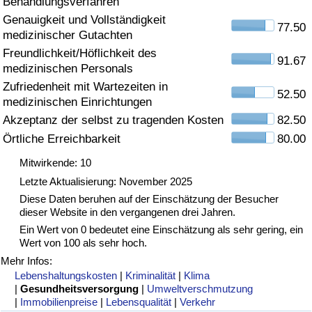
Behandlungsverfahren
Genauigkeit und Vollständigkeit
Gesundheitsversorgung
77.50
medizinischer Gutachten
Freundlichkeit/Höflichkeit des
Gesundheitsversorgungs-Index (aktuell)
91.67
medizinischen Personals
Zufriedenheit mit Wartezeiten in
52.50
Gesundheitsversorgungs-Index
medizinischen Einrichtungen
Akzeptanz der selbst zu tragenden Kosten
82.50
Gesundheitsversorgungs-Index nach Land
Örtliche Erreichbarkeit
80.00
Mitwirkende: 10
Umweltverschmutzung
Letzte Aktualisierung: November 2025
Diese Daten beruhen auf der Einschätzung der Besucher
Umweltverschmutzungs-Index (aktuell)
dieser Website in den vergangenen drei Jahren.
Ein Wert von 0 bedeutet eine Einschätzung als sehr gering, ein
Verschmutzungsindex
Wert von 100 als sehr hoch.
Mehr Infos:
Umweltverschmutzungs-Index nach Land
Lebenshaltungskosten
|
Kriminalität
|
Klima
|
Gesundheitsversorgung
|
Umweltverschmutzung
|
Immobilienpreise
|
Lebensqualität
|
Verkehr
Verkehr