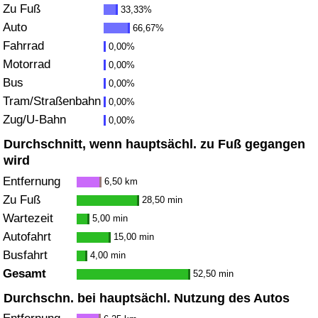
Zu Fuß
33,33%
Gesundheitsversorgung
Auto
66,67%
Fahrrad
0,00%
Gesundheitsversorgungs-Index (aktuell)
Motorrad
0,00%
Bus
0,00%
Gesundheitsversorgungs-Index
Tram/Straßenbahn
0,00%
Zug/U-Bahn
0,00%
Gesundheitsversorgungs-Index nach Land
Durchschnitt, wenn hauptsächl. zu Fuß gegangen
wird
Umweltverschmutzung
Entfernung
6,50 km
Zu Fuß
28,50 min
Umweltverschmutzungs-Index (aktuell)
Wartezeit
5,00 min
Autofahrt
15,00 min
Verschmutzungsindex
Busfahrt
4,00 min
Gesamt
52,50 min
Umweltverschmutzungs-Index nach Land
Durchschn. bei hauptsächl. Nutzung des Autos
Verkehr