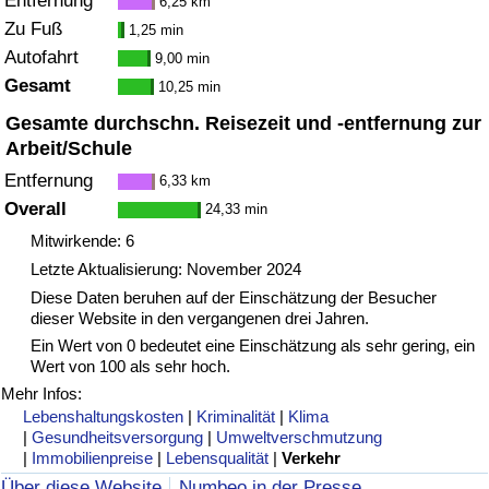
Entfernung
6,25 km
Zu Fuß
1,25 min
Verkehrs-Index
Autofahrt
9,00 min
Gesamt
10,25 min
Verkehrs-Index (aktuell)
Gesamte durchschn. Reisezeit und -entfernung zur
Arbeit/Schule
Verkehrs-Index nach Land
Entfernung
6,33 km
Overall
24,33 min
Mitwirkende: 6
Letzte Aktualisierung: November 2024
Diese Daten beruhen auf der Einschätzung der Besucher
dieser Website in den vergangenen drei Jahren.
Ein Wert von 0 bedeutet eine Einschätzung als sehr gering, ein
Wert von 100 als sehr hoch.
Mehr Infos:
Lebenshaltungskosten
|
Kriminalität
|
Klima
|
Gesundheitsversorgung
|
Umweltverschmutzung
|
Immobilienpreise
|
Lebensqualität
|
Verkehr
Über diese Website
Numbeo in der Presse