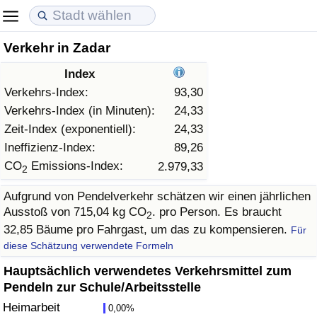
Verkehr in Zadar
Lebenshaltungskosten
Immobilienpreise
Lebensqualität
Index
Lebenshaltungskosten-Index (aktuell)
Immobilienpreis-Index (aktuell)
Lebensqualität-Index
Verkehrs-Index:
93,30
Verkehrs-Index (in Minuten):
24,33
Lebenshaltungskosten-Index
Immobilienpreis-Index
Lebensqualität-Index (aktuell)
Zeit-Index (exponentiell):
24,33
Ineffizienz-Index:
89,26
Lebenshaltungskosten-Index nach Land
Immobilienpreis-Index nach Land
Lebensqualitätsindex nach Land
CO
Emissions-Index:
2.979,33
2
Aufgrund von Pendelverkehr schätzen wir einen jährlichen
in Akaba
Kriminalität
Ausstoß von 715,04 kg CO
. pro Person. Es braucht
2
32,85 Bäume pro Fahrgast, um das zu kompensieren.
Für
Kriminalitäts-Index (aktuell)
diese Schätzung verwendete Formeln
Kriminalitäts-Index
Hauptsächlich verwendetes Verkehrsmittel zum
Pendeln zur Schule/Arbeitsstelle
Kriminalitätsindex nach Land
Heimarbeit
0,00%