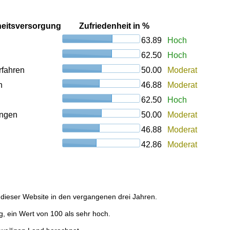
heitsversorgung
Zufriedenheit in %
63.89
Hoch
62.50
Hoch
rfahren
50.00
Moderat
n
46.88
Moderat
62.50
Hoch
ungen
50.00
Moderat
46.88
Moderat
42.86
Moderat
dieser Website in den vergangenen drei Jahren.
g, ein Wert von 100 als sehr hoch.