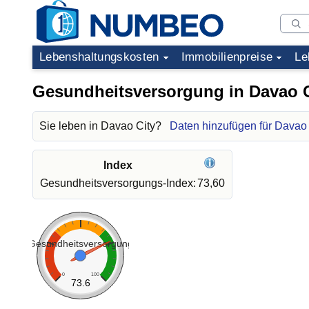
Lebenshaltungskosten
Immobilienpreise
Le
Gesundheitsversorgung in Davao C
Sie leben in Davao City?
Daten hinzufügen für Davao 
Index
Gesundheitsversorgungs-Index:
73,60
Gesundheitsversorgung
0
100
73.6