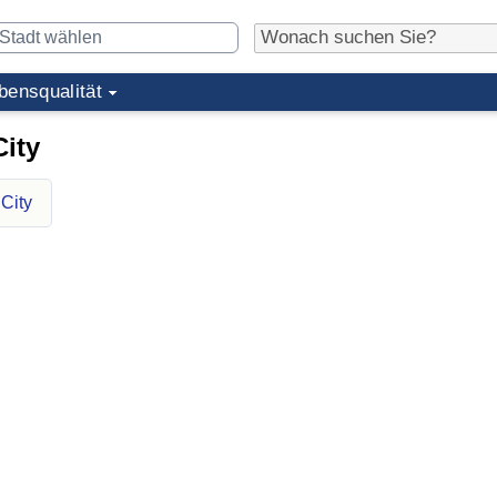
bensqualität
ity
City