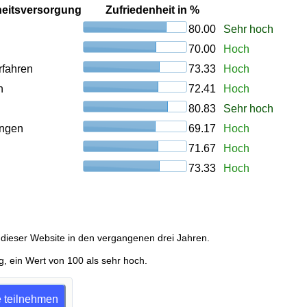
heitsversorgung
Zufriedenheit in %
80.00
Sehr hoch
70.00
Hoch
rfahren
73.33
Hoch
n
72.41
Hoch
80.83
Sehr hoch
ungen
69.17
Hoch
71.67
Hoch
73.33
Hoch
dieser Website in den vergangenen drei Jahren.
g, ein Wert von 100 als sehr hoch.
e teilnehmen