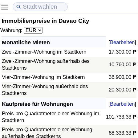
Immobilienpreise in Davao City
Lebenshaltungskosten
Immobilienpreise
Lebensqualität
Währung:
Lebenshaltungskosten-Index (aktuell)
Immobilienpreis-Index (aktuell)
Lebensqualität-Index
Monatliche Mieten
[
Bearbeiten
]
Zwei-Zimmer-Wohnung im Stadtkern
17.300,00 ₱
Lebenshaltungskosten-Index
Immobilienpreis-Index
Lebensqualität-Index (aktuell)
Zwei-Zimmer-Wohnung außerhalb des
10.760,00 ₱
Stadtkerns
Lebenshaltungskosten-Index nach Land
Immobilienpreis-Index nach Land
Lebensqualitätsindex nach Land
Vier-Zimmer-Wohnung im Stadtkern
38.900,00 ₱
in Akaba
Kriminalität
Vier-Zimmer-Wohnung außerhalb des
20.300,00 ₱
Stadtkerns
Kriminalitäts-Index (aktuell)
Kaufpreise für Wohnungen
[
Bearbeiten
]
Preis pro Quadratmeter einer Wohnung im
101.733,33 ₱
Kriminalitäts-Index
Stadtkern
Preis pro Quadratmeter einer Wohnung
88.333,33 ₱
Kriminalitätsindex nach Land
außerhalb des Stadtkerns