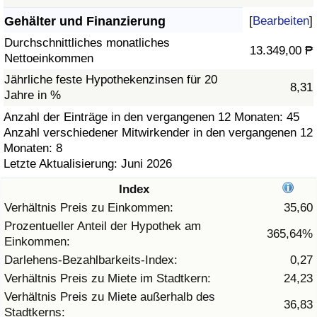
Gehälter und Finanzierung
[
Bearbeiten
]
Gesundheitsversorgung
Durchschnittliches monatliches
13.349,00 ₱
Nettoeinkommen
Gesundheitsversorgungs-Index (aktuell)
Jährliche feste Hypothekenzinsen für 20
8,31
Jahre in %
Gesundheitsversorgungs-Index
Anzahl der Einträge in den vergangenen 12 Monaten: 45
Anzahl verschiedener Mitwirkender in den vergangenen 12
Gesundheitsversorgungs-Index nach Land
Monaten: 8
Letzte Aktualisierung: Juni 2026
Umweltverschmutzung
Index
Umweltverschmutzungs-Index (aktuell)
Verhältnis Preis zu Einkommen:
35,60
Prozentueller Anteil der Hypothek am
365,64%
Einkommen:
Verschmutzungsindex
Darlehens-Bezahlbarkeits-Index:
0,27
Umweltverschmutzungs-Index nach Land
Verhältnis Preis zu Miete im Stadtkern:
24,23
Verhältnis Preis zu Miete außerhalb des
36,83
Stadtkerns:
Verkehr