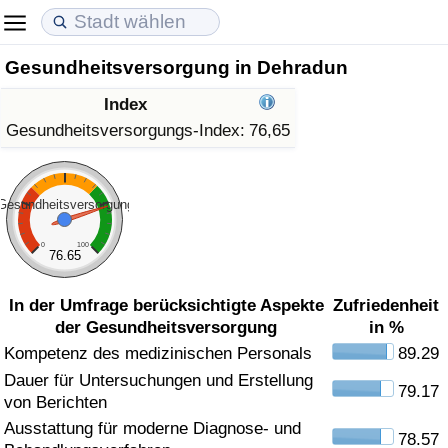
Gesundheitsversorgung in Dehradun
Lebenshaltungskosten
Immobilienpreise
Lebensqualität
Index
Lebenshaltungskosten-Index (aktuell)
Immobilienpreis-Index (aktuell)
Lebensqualität-Index
Gesundheitsversorgungs-Index:
76,65
Lebenshaltungskosten-Index
Immobilienpreis-Index
Lebensqualität-Index (aktuell)
Gesundheitsversorgung
Lebenshaltungskosten-Index nach Land
Immobilienpreis-Index nach Land
Lebensqualitätsindex nach Land
0
100
76.65
in Akaba
Kriminalität
In der Umfrage berücksichtigte Aspekte
Zufriedenheit
der Gesundheitsversorgung
in %
Kriminalitäts-Index (aktuell)
Kompetenz des medizinischen Personals
89.29
Dauer für Untersuchungen und Erstellung
Kriminalitäts-Index
79.17
von Berichten
Ausstattung für moderne Diagnose- und
Kriminalitätsindex nach Land
78.57