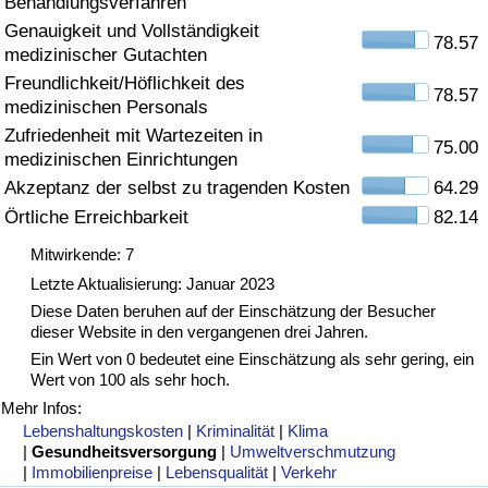
Behandlungsverfahren
Genauigkeit und Vollständigkeit
Gesundheitsversorgung
78.57
medizinischer Gutachten
Freundlichkeit/Höflichkeit des
Gesundheitsversorgungs-Index (aktuell)
78.57
medizinischen Personals
Zufriedenheit mit Wartezeiten in
75.00
Gesundheitsversorgungs-Index
medizinischen Einrichtungen
Akzeptanz der selbst zu tragenden Kosten
64.29
Gesundheitsversorgungs-Index nach Land
Örtliche Erreichbarkeit
82.14
Mitwirkende: 7
Umweltverschmutzung
Letzte Aktualisierung: Januar 2023
Diese Daten beruhen auf der Einschätzung der Besucher
Umweltverschmutzungs-Index (aktuell)
dieser Website in den vergangenen drei Jahren.
Ein Wert von 0 bedeutet eine Einschätzung als sehr gering, ein
Verschmutzungsindex
Wert von 100 als sehr hoch.
Mehr Infos:
Umweltverschmutzungs-Index nach Land
Lebenshaltungskosten
|
Kriminalität
|
Klima
|
Gesundheitsversorgung
|
Umweltverschmutzung
|
Immobilienpreise
|
Lebensqualität
|
Verkehr
Verkehr