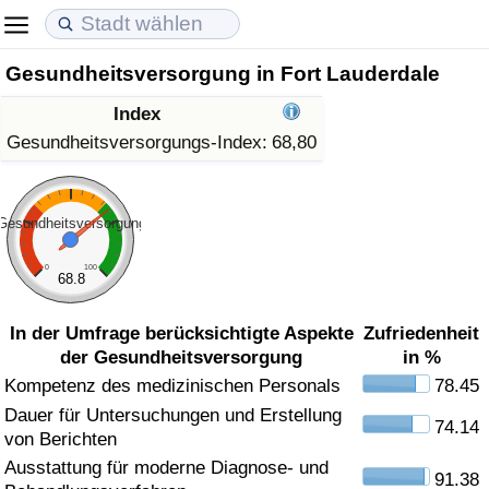
Gesundheitsversorgung in Fort Lauderdale
Lebenshaltungskosten
Immobilienpreise
Lebensqualität
Index
Lebenshaltungskosten-Index (aktuell)
Immobilienpreis-Index (aktuell)
Lebensqualität-Index
Gesundheitsversorgungs-Index:
68,80
Lebenshaltungskosten-Index
Immobilienpreis-Index
Lebensqualität-Index (aktuell)
Gesundheitsversorgung
Lebenshaltungskosten-Index nach Land
Immobilienpreis-Index nach Land
Lebensqualitätsindex nach Land
0
100
68.8
in Akaba
Kriminalität
In der Umfrage berücksichtigte Aspekte
Zufriedenheit
der Gesundheitsversorgung
in %
Kriminalitäts-Index (aktuell)
Kompetenz des medizinischen Personals
78.45
Dauer für Untersuchungen und Erstellung
Kriminalitäts-Index
74.14
von Berichten
Ausstattung für moderne Diagnose- und
Kriminalitätsindex nach Land
91.38