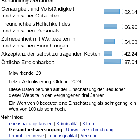
Behandlungsverfahren
Genauigkeit und Vollständigkeit
Gesundheitsversorgung
82.14
medizinischer Gutachten
Freundlichkeit/Höflichkeit des
Gesundheitsversorgungs-Index (aktuell)
66.96
medizinischen Personals
Zufriedenheit mit Wartezeiten in
54.63
Gesundheitsversorgungs-Index
medizinischen Einrichtungen
Akzeptanz der selbst zu tragenden Kosten
42.24
Gesundheitsversorgungs-Index nach Land
Örtliche Erreichbarkeit
87.04
Mitwirkende: 29
Umweltverschmutzung
Letzte Aktualisierung: Oktober 2024
Diese Daten beruhen auf der Einschätzung der Besucher
Umweltverschmutzungs-Index (aktuell)
dieser Website in den vergangenen drei Jahren.
Ein Wert von 0 bedeutet eine Einschätzung als sehr gering, ein
Verschmutzungsindex
Wert von 100 als sehr hoch.
Mehr Infos:
Umweltverschmutzungs-Index nach Land
Lebenshaltungskosten
|
Kriminalität
|
Klima
|
Gesundheitsversorgung
|
Umweltverschmutzung
|
Immobilienpreise
|
Lebensqualität
|
Verkehr
Verkehr