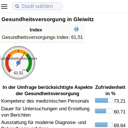
Gesundheitsversorgung in Gleiwitz
Lebenshaltungskosten
Immobilienpreise
Lebensqualität
Index
Lebenshaltungskosten-Index (aktuell)
Immobilienpreis-Index (aktuell)
Lebensqualität-Index
Gesundheitsversorgungs-Index:
61,51
Lebenshaltungskosten-Index
Immobilienpreis-Index
Lebensqualität-Index (aktuell)
Gesundheitsversorgung
Lebenshaltungskosten-Index nach Land
Immobilienpreis-Index nach Land
Lebensqualitätsindex nach Land
0
100
61.51
in Akaba
Kriminalität
In der Umfrage berücksichtigte Aspekte
Zufriedenheit
der Gesundheitsversorgung
in %
Kriminalitäts-Index (aktuell)
Kompetenz des medizinischen Personals
73.21
Dauer für Untersuchungen und Erstellung
Kriminalitäts-Index
60.71
von Berichten
Ausstattung für moderne Diagnose- und
Kriminalitätsindex nach Land
69.64