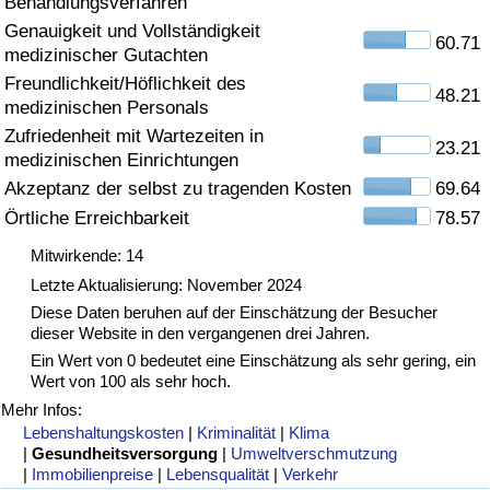
Behandlungsverfahren
Genauigkeit und Vollständigkeit
Gesundheitsversorgung
60.71
medizinischer Gutachten
Freundlichkeit/Höflichkeit des
Gesundheitsversorgungs-Index (aktuell)
48.21
medizinischen Personals
Zufriedenheit mit Wartezeiten in
23.21
Gesundheitsversorgungs-Index
medizinischen Einrichtungen
Akzeptanz der selbst zu tragenden Kosten
69.64
Gesundheitsversorgungs-Index nach Land
Örtliche Erreichbarkeit
78.57
Mitwirkende: 14
Umweltverschmutzung
Letzte Aktualisierung: November 2024
Diese Daten beruhen auf der Einschätzung der Besucher
Umweltverschmutzungs-Index (aktuell)
dieser Website in den vergangenen drei Jahren.
Ein Wert von 0 bedeutet eine Einschätzung als sehr gering, ein
Verschmutzungsindex
Wert von 100 als sehr hoch.
Mehr Infos:
Umweltverschmutzungs-Index nach Land
Lebenshaltungskosten
|
Kriminalität
|
Klima
|
Gesundheitsversorgung
|
Umweltverschmutzung
|
Immobilienpreise
|
Lebensqualität
|
Verkehr
Verkehr