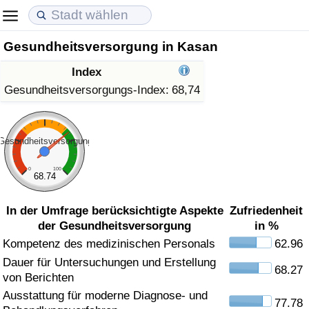
Gesundheitsversorgung in Kasan
Lebenshaltungskosten
Immobilienpreise
Lebensqualität
Index
Lebenshaltungskosten-Index (aktuell)
Immobilienpreis-Index (aktuell)
Lebensqualität-Index
Gesundheitsversorgungs-Index:
68,74
Lebenshaltungskosten-Index
Immobilienpreis-Index
Lebensqualität-Index (aktuell)
Gesundheitsversorgung
Lebenshaltungskosten-Index nach Land
Immobilienpreis-Index nach Land
Lebensqualitätsindex nach Land
0
100
68.74
in Akaba
Kriminalität
In der Umfrage berücksichtigte Aspekte
Zufriedenheit
der Gesundheitsversorgung
in %
Kriminalitäts-Index (aktuell)
Kompetenz des medizinischen Personals
62.96
Dauer für Untersuchungen und Erstellung
Kriminalitäts-Index
68.27
von Berichten
Ausstattung für moderne Diagnose- und
Kriminalitätsindex nach Land
77.78