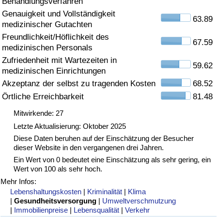
Behandlungsverfahren
Genauigkeit und Vollständigkeit
Gesundheitsversorgung
63.89
medizinischer Gutachten
Freundlichkeit/Höflichkeit des
Gesundheitsversorgungs-Index (aktuell)
67.59
medizinischen Personals
Zufriedenheit mit Wartezeiten in
59.62
Gesundheitsversorgungs-Index
medizinischen Einrichtungen
Akzeptanz der selbst zu tragenden Kosten
68.52
Gesundheitsversorgungs-Index nach Land
Örtliche Erreichbarkeit
81.48
Mitwirkende: 27
Umweltverschmutzung
Letzte Aktualisierung: Oktober 2025
Diese Daten beruhen auf der Einschätzung der Besucher
Umweltverschmutzungs-Index (aktuell)
dieser Website in den vergangenen drei Jahren.
Ein Wert von 0 bedeutet eine Einschätzung als sehr gering, ein
Verschmutzungsindex
Wert von 100 als sehr hoch.
Mehr Infos:
Umweltverschmutzungs-Index nach Land
Lebenshaltungskosten
|
Kriminalität
|
Klima
|
Gesundheitsversorgung
|
Umweltverschmutzung
|
Immobilienpreise
|
Lebensqualität
|
Verkehr
Verkehr