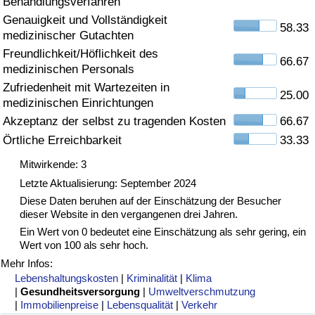
Behandlungsverfahren
Genauigkeit und Vollständigkeit
Gesundheitsversorgung
58.33
medizinischer Gutachten
Freundlichkeit/Höflichkeit des
Gesundheitsversorgungs-Index (aktuell)
66.67
medizinischen Personals
Zufriedenheit mit Wartezeiten in
25.00
Gesundheitsversorgungs-Index
medizinischen Einrichtungen
Akzeptanz der selbst zu tragenden Kosten
66.67
Gesundheitsversorgungs-Index nach Land
Örtliche Erreichbarkeit
33.33
Mitwirkende: 3
Umweltverschmutzung
Letzte Aktualisierung: September 2024
Diese Daten beruhen auf der Einschätzung der Besucher
Umweltverschmutzungs-Index (aktuell)
dieser Website in den vergangenen drei Jahren.
Ein Wert von 0 bedeutet eine Einschätzung als sehr gering, ein
Verschmutzungsindex
Wert von 100 als sehr hoch.
Mehr Infos:
Umweltverschmutzungs-Index nach Land
Lebenshaltungskosten
|
Kriminalität
|
Klima
|
Gesundheitsversorgung
|
Umweltverschmutzung
|
Immobilienpreise
|
Lebensqualität
|
Verkehr
Verkehr