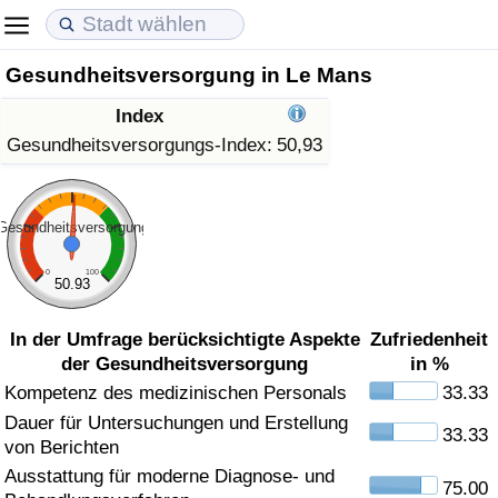
Gesundheitsversorgung in Le Mans
Lebenshaltungskosten
Immobilienpreise
Lebensqualität
Index
Lebenshaltungskosten-Index (aktuell)
Immobilienpreis-Index (aktuell)
Lebensqualität-Index
Gesundheitsversorgungs-Index:
50,93
Lebenshaltungskosten-Index
Immobilienpreis-Index
Lebensqualität-Index (aktuell)
Gesundheitsversorgung
Lebenshaltungskosten-Index nach Land
Immobilienpreis-Index nach Land
Lebensqualitätsindex nach Land
0
100
50.93
in Akaba
Kriminalität
In der Umfrage berücksichtigte Aspekte
Zufriedenheit
der Gesundheitsversorgung
in %
Kriminalitäts-Index (aktuell)
Kompetenz des medizinischen Personals
33.33
Dauer für Untersuchungen und Erstellung
Kriminalitäts-Index
33.33
von Berichten
Ausstattung für moderne Diagnose- und
Kriminalitätsindex nach Land
75.00