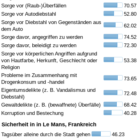
Sorge vor (Raub-)Überfällen
70.57
Gesundheitsversorgung
Sorge vor Autodiebstahl
52.80
Sorge vor Diebstahl von Gegenständen aus
62.02
Gesundheitsversorgungs-Index (aktuell)
dem Auto
Sorge davor, angegriffen zu werden
74.52
Gesundheitsversorgungs-Index
Sorge davor, beleidigt zu werden
72.30
Sorge vor körperlichen Angriffen aufgrund
Gesundheitsversorgungs-Index nach Land
von Hautfarbe, Herkunft, Geschlecht oder
53.38
Religion
Umweltverschmutzung
Probleme im Zusammenhang mit
73.65
Drogenkonsum und -handel
Umweltverschmutzungs-Index (aktuell)
Eigentumsdelikte (z. B. Vandalismus und
72.48
Diebstahl)
Gewaltdelikte (z. B. (bewaffnete) Überfälle)
68.42
Verschmutzungsindex
Korruption und Bestechung
40.28
Umweltverschmutzungs-Index nach Land
Sicherheit in in Le Mans, Frankreich
Tagsüber alleine durch die Stadt gehen
46.23
Verkehr