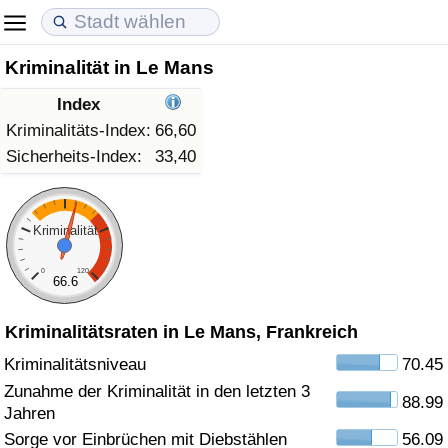
Kriminalität in Le Mans
Lebenshaltungskosten
Immobilienpreise
Lebensqualität
Index
Lebenshaltungskosten-Index (aktuell)
Immobilienpreis-Index (aktuell)
Lebensqualität-Index
Kriminalitäts-Index:
66,60
Sicherheits-Index:
33,40
Lebenshaltungskosten-Index
Immobilienpreis-Index
Lebensqualität-Index (aktuell)
Lebenshaltungskosten-Index nach Land
Immobilienpreis-Index nach Land
Lebensqualitätsindex nach Land
Kriminalität
0
120
in Akaba
Kriminalität
66.6
Kriminalitätsraten in Le Mans, Frankreich
Kriminalitäts-Index (aktuell)
Kriminalitätsniveau
70.45
Kriminalitäts-Index
Zunahme der Kriminalität in den letzten 3
88.99
Jahren
Kriminalitätsindex nach Land
Sorge vor Einbrüchen mit Diebstählen
56.09