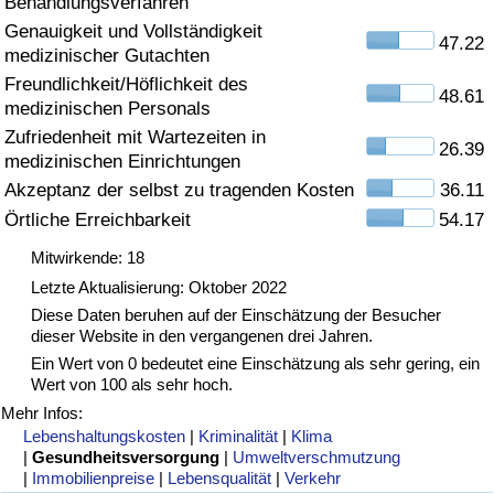
Behandlungsverfahren
Genauigkeit und Vollständigkeit
Gesundheitsversorgung
47.22
medizinischer Gutachten
Freundlichkeit/Höflichkeit des
Gesundheitsversorgungs-Index (aktuell)
48.61
medizinischen Personals
Zufriedenheit mit Wartezeiten in
26.39
Gesundheitsversorgungs-Index
medizinischen Einrichtungen
Akzeptanz der selbst zu tragenden Kosten
36.11
Gesundheitsversorgungs-Index nach Land
Örtliche Erreichbarkeit
54.17
Mitwirkende: 18
Umweltverschmutzung
Letzte Aktualisierung: Oktober 2022
Diese Daten beruhen auf der Einschätzung der Besucher
Umweltverschmutzungs-Index (aktuell)
dieser Website in den vergangenen drei Jahren.
Ein Wert von 0 bedeutet eine Einschätzung als sehr gering, ein
Verschmutzungsindex
Wert von 100 als sehr hoch.
Mehr Infos:
Umweltverschmutzungs-Index nach Land
Lebenshaltungskosten
|
Kriminalität
|
Klima
|
Gesundheitsversorgung
|
Umweltverschmutzung
|
Immobilienpreise
|
Lebensqualität
|
Verkehr
Verkehr