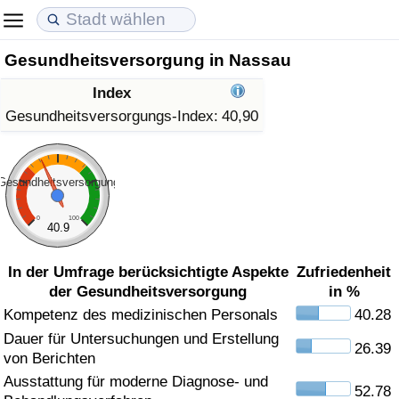
Gesundheitsversorgung in Nassau
Lebenshaltungskosten
Immobilienpreise
Lebensqualität
Index
Lebenshaltungskosten-Index (aktuell)
Immobilienpreis-Index (aktuell)
Lebensqualität-Index
Gesundheitsversorgungs-Index:
40,90
Lebenshaltungskosten-Index
Immobilienpreis-Index
Lebensqualität-Index (aktuell)
Gesundheitsversorgung
Lebenshaltungskosten-Index nach Land
Immobilienpreis-Index nach Land
Lebensqualitätsindex nach Land
0
100
40.9
in Akaba
Kriminalität
In der Umfrage berücksichtigte Aspekte
Zufriedenheit
der Gesundheitsversorgung
in %
Kriminalitäts-Index (aktuell)
Kompetenz des medizinischen Personals
40.28
Dauer für Untersuchungen und Erstellung
Kriminalitäts-Index
26.39
von Berichten
Ausstattung für moderne Diagnose- und
Kriminalitätsindex nach Land
52.78