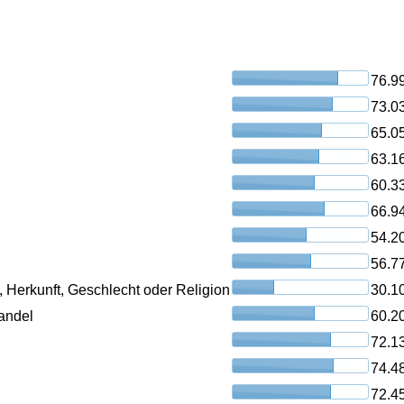
76.9
73.0
65.0
63.1
60.3
66.9
54.2
56.7
, Herkunft, Geschlecht oder Religion
30.1
andel
60.2
72.1
74.4
72.4