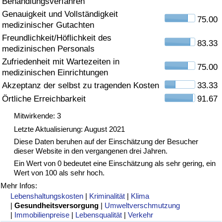
Behandlungsverfahren
Genauigkeit und Vollständigkeit
Gesundheitsversorgung
75.00
medizinischer Gutachten
Freundlichkeit/Höflichkeit des
Gesundheitsversorgungs-Index (aktuell)
83.33
medizinischen Personals
Zufriedenheit mit Wartezeiten in
75.00
Gesundheitsversorgungs-Index
medizinischen Einrichtungen
Akzeptanz der selbst zu tragenden Kosten
33.33
Gesundheitsversorgungs-Index nach Land
Örtliche Erreichbarkeit
91.67
Mitwirkende: 3
Umweltverschmutzung
Letzte Aktualisierung: August 2021
Diese Daten beruhen auf der Einschätzung der Besucher
Umweltverschmutzungs-Index (aktuell)
dieser Website in den vergangenen drei Jahren.
Ein Wert von 0 bedeutet eine Einschätzung als sehr gering, ein
Verschmutzungsindex
Wert von 100 als sehr hoch.
Mehr Infos:
Umweltverschmutzungs-Index nach Land
Lebenshaltungskosten
|
Kriminalität
|
Klima
|
Gesundheitsversorgung
|
Umweltverschmutzung
|
Immobilienpreise
|
Lebensqualität
|
Verkehr
Verkehr