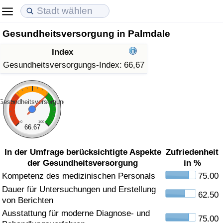
Gesundheitsversorgung in Palmdale
Lebenshaltungskosten
Immobilienpreise
Lebensqualität
Index
Lebenshaltungskosten-Index (aktuell)
Immobilienpreis-Index (aktuell)
Lebensqualität-Index
Gesundheitsversorgungs-Index:
66,67
Lebenshaltungskosten-Index
Immobilienpreis-Index
Lebensqualität-Index (aktuell)
Gesundheitsversorgung
Lebenshaltungskosten-Index nach Land
Immobilienpreis-Index nach Land
Lebensqualitätsindex nach Land
0
100
66.67
in Akaba
Kriminalität
In der Umfrage berücksichtigte Aspekte
Zufriedenheit
der Gesundheitsversorgung
in %
Kriminalitäts-Index (aktuell)
Kompetenz des medizinischen Personals
75.00
Dauer für Untersuchungen und Erstellung
Kriminalitäts-Index
62.50
von Berichten
Ausstattung für moderne Diagnose- und
Kriminalitätsindex nach Land
75.00