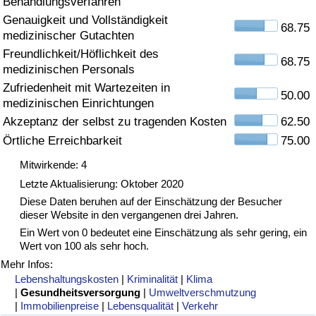
Behandlungsverfahren
Genauigkeit und Vollständigkeit
Gesundheitsversorgung
68.75
medizinischer Gutachten
Freundlichkeit/Höflichkeit des
Gesundheitsversorgungs-Index (aktuell)
68.75
medizinischen Personals
Zufriedenheit mit Wartezeiten in
50.00
Gesundheitsversorgungs-Index
medizinischen Einrichtungen
Akzeptanz der selbst zu tragenden Kosten
62.50
Gesundheitsversorgungs-Index nach Land
Örtliche Erreichbarkeit
75.00
Mitwirkende: 4
Umweltverschmutzung
Letzte Aktualisierung: Oktober 2020
Diese Daten beruhen auf der Einschätzung der Besucher
Umweltverschmutzungs-Index (aktuell)
dieser Website in den vergangenen drei Jahren.
Ein Wert von 0 bedeutet eine Einschätzung als sehr gering, ein
Verschmutzungsindex
Wert von 100 als sehr hoch.
Mehr Infos:
Umweltverschmutzungs-Index nach Land
Lebenshaltungskosten
|
Kriminalität
|
Klima
|
Gesundheitsversorgung
|
Umweltverschmutzung
|
Immobilienpreise
|
Lebensqualität
|
Verkehr
Verkehr