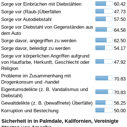
Sorge vor Einbrüchen mit Diebstählen
60.42
Gesundheitsversorgung
Sorge vor (Raub-)Überfällen
47.73
Sorge vor Autodiebstahl
57.50
Gesundheitsversorgungs-Index (aktuell)
Sorge vor Diebstahl von Gegenständen aus
64.58
dem Auto
Gesundheitsversorgungs-Index
Sorge davor, angegriffen zu werden
62.50
Sorge davor, beleidigt zu werden
54.17
Gesundheitsversorgungs-Index nach Land
Sorge vor körperlichen Angriffen aufgrund
von Hautfarbe, Herkunft, Geschlecht oder
47.92
Umweltverschmutzung
Religion
Probleme im Zusammenhang mit
70.83
Drogenkonsum und -handel
Umweltverschmutzungs-Index (aktuell)
Eigentumsdelikte (z. B. Vandalismus und
70.83
Diebstahl)
Verschmutzungsindex
Gewaltdelikte (z. B. (bewaffnete) Überfälle)
56.25
Korruption und Bestechung
50.00
Umweltverschmutzungs-Index nach Land
Sicherheit in in Palmdale, Kalifornien, Vereinigte
Verkehr