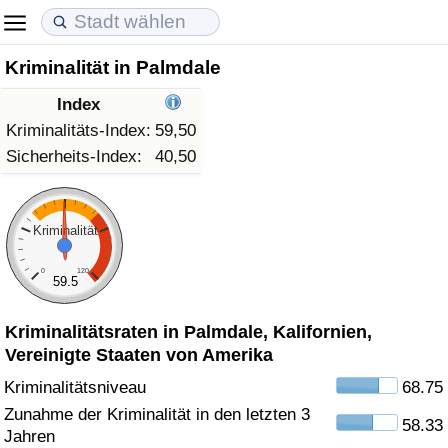
Kriminalität in Palmdale
Lebenshaltungskosten
Immobilienpreise
Lebensqualität
Index
Lebenshaltungskosten-Index (aktuell)
Immobilienpreis-Index (aktuell)
Lebensqualität-Index
Kriminalitäts-Index:
59,50
Sicherheits-Index:
40,50
Lebenshaltungskosten-Index
Immobilienpreis-Index
Lebensqualität-Index (aktuell)
Lebenshaltungskosten-Index nach Land
Immobilienpreis-Index nach Land
Lebensqualitätsindex nach Land
Kriminalität
0
120
in Akaba
Kriminalität
59.5
Kriminalitätsraten in Palmdale, Kalifornien,
Kriminalitäts-Index (aktuell)
Vereinigte Staaten von Amerika
Kriminalitäts-Index
Kriminalitätsniveau
68.75
Zunahme der Kriminalität in den letzten 3
58.33
Kriminalitätsindex nach Land
Jahren