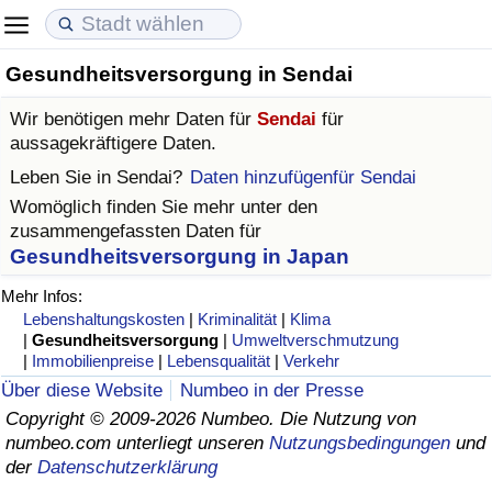
Gesundheitsversorgung in Sendai
Lebenshaltungskosten
Immobilienpreise
Lebensqualität
Wir benötigen mehr Daten für
Sendai
für
Lebenshaltungskosten-Index (aktuell)
Immobilienpreis-Index (aktuell)
Lebensqualität-Index
aussagekräftigere Daten.
Leben Sie in
Sendai
?
Daten hinzufügenfür Sendai
Lebenshaltungskosten-Index
Immobilienpreis-Index
Lebensqualität-Index (aktuell)
Womöglich finden Sie mehr unter den
zusammengefassten Daten für
Lebenshaltungskosten-Index nach Land
Immobilienpreis-Index nach Land
Lebensqualitätsindex nach Land
Gesundheitsversorgung in Japan
Mehr Infos:
in Akaba
Kriminalität
Lebenshaltungskosten
|
Kriminalität
|
Klima
|
Gesundheitsversorgung
|
Umweltverschmutzung
|
Immobilienpreise
|
Lebensqualität
|
Verkehr
Kriminalitäts-Index (aktuell)
Über diese Website
Numbeo in der Presse
Copyright © 2009-2026 Numbeo. Die Nutzung von
Kriminalitäts-Index
numbeo.com unterliegt unseren
Nutzungsbedingungen
und
der
Datenschutzerklärung
Kriminalitätsindex nach Land