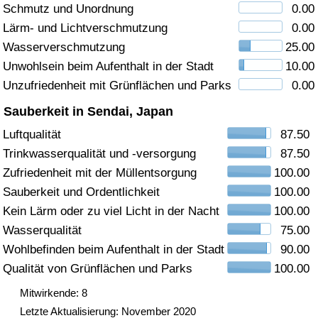
Schmutz und Unordnung
0.00
Gesundheitsversorgung
Lärm- und Lichtverschmutzung
0.00
Wasserverschmutzung
25.00
Gesundheitsversorgungs-Index (aktuell)
Unwohlsein beim Aufenthalt in der Stadt
10.00
Unzufriedenheit mit Grünflächen und Parks
0.00
Gesundheitsversorgungs-Index
Sauberkeit in Sendai, Japan
Gesundheitsversorgungs-Index nach Land
Luftqualität
87.50
Trinkwasserqualität und -versorgung
87.50
Umweltverschmutzung
Zufriedenheit mit der Müllentsorgung
100.00
Sauberkeit und Ordentlichkeit
100.00
Umweltverschmutzungs-Index (aktuell)
Kein Lärm oder zu viel Licht in der Nacht
100.00
Wasserqualität
75.00
Verschmutzungsindex
Wohlbefinden beim Aufenthalt in der Stadt
90.00
Qualität von Grünflächen und Parks
100.00
Umweltverschmutzungs-Index nach Land
Mitwirkende: 8
Letzte Aktualisierung: November 2020
Verkehr