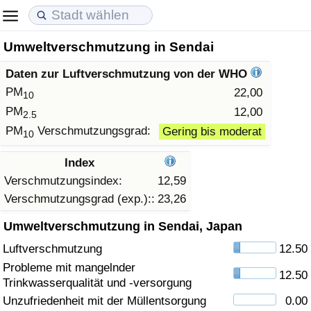
Umweltverschmutzung in Sendai
Lebenshaltungskosten
Immobilienpreise
Lebensqualität
Daten zur Luftverschmutzung von der WHO
Lebenshaltungskosten-Index (aktuell)
Immobilienpreis-Index (aktuell)
Lebensqualität-Index
PM
22,00
10
PM
12,00
2.5
Lebenshaltungskosten-Index
Immobilienpreis-Index
Lebensqualität-Index (aktuell)
PM
Verschmutzungsgrad:
Gering bis moderat
10
Lebenshaltungskosten-Index nach Land
Immobilienpreis-Index nach Land
Lebensqualitätsindex nach Land
Index
Verschmutzungsindex:
12,59
in Akaba
Kriminalität
Verschmutzungsgrad (exp.)::
23,26
Umweltverschmutzung in Sendai, Japan
Kriminalitäts-Index (aktuell)
Luftverschmutzung
12.50
Kriminalitäts-Index
Probleme mit mangelnder
12.50
Trinkwasserqualität und -versorgung
Kriminalitätsindex nach Land
Unzufriedenheit mit der Müllentsorgung
0.00