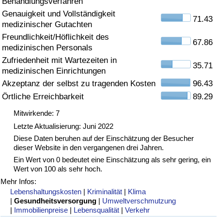
Behandlungsverfahren
Genauigkeit und Vollständigkeit
Gesundheitsversorgung
71.43
medizinischer Gutachten
Freundlichkeit/Höflichkeit des
Gesundheitsversorgungs-Index (aktuell)
67.86
medizinischen Personals
Zufriedenheit mit Wartezeiten in
35.71
Gesundheitsversorgungs-Index
medizinischen Einrichtungen
Akzeptanz der selbst zu tragenden Kosten
96.43
Gesundheitsversorgungs-Index nach Land
Örtliche Erreichbarkeit
89.29
Mitwirkende: 7
Umweltverschmutzung
Letzte Aktualisierung: Juni 2022
Diese Daten beruhen auf der Einschätzung der Besucher
Umweltverschmutzungs-Index (aktuell)
dieser Website in den vergangenen drei Jahren.
Ein Wert von 0 bedeutet eine Einschätzung als sehr gering, ein
Verschmutzungsindex
Wert von 100 als sehr hoch.
Mehr Infos:
Umweltverschmutzungs-Index nach Land
Lebenshaltungskosten
|
Kriminalität
|
Klima
|
Gesundheitsversorgung
|
Umweltverschmutzung
|
Immobilienpreise
|
Lebensqualität
|
Verkehr
Verkehr