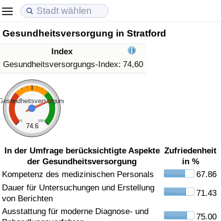
Gesundheitsversorgung in Stratford
Lebenshaltungskosten
Immobilienpreise
Lebensqualität
Index
Lebenshaltungskosten-Index (aktuell)
Immobilienpreis-Index (aktuell)
Lebensqualität-Index
Gesundheitsversorgungs-Index:
74,60
Lebenshaltungskosten-Index
Immobilienpreis-Index
Lebensqualität-Index (aktuell)
Gesundheitsversorgung
Lebenshaltungskosten-Index nach Land
Immobilienpreis-Index nach Land
Lebensqualitätsindex nach Land
0
100
74.6
in Akaba
Kriminalität
In der Umfrage berücksichtigte Aspekte
Zufriedenheit
der Gesundheitsversorgung
in %
Kriminalitäts-Index (aktuell)
Kompetenz des medizinischen Personals
67.86
Dauer für Untersuchungen und Erstellung
Kriminalitäts-Index
71.43
von Berichten
Ausstattung für moderne Diagnose- und
Kriminalitätsindex nach Land
75.00