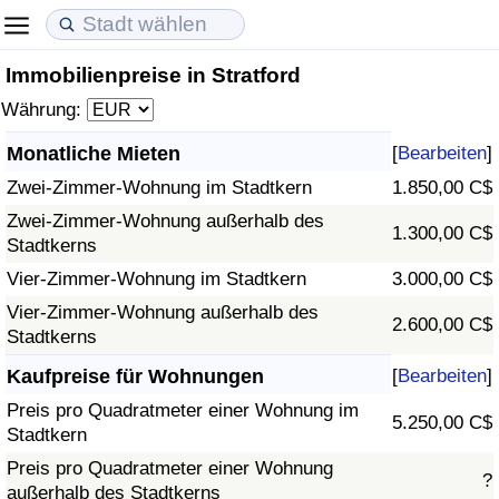
Immobilienpreise in Stratford
Lebenshaltungskosten
Immobilienpreise
Lebensqualität
Währung:
Lebenshaltungskosten-Index (aktuell)
Immobilienpreis-Index (aktuell)
Lebensqualität-Index
Monatliche Mieten
[
Bearbeiten
]
Zwei-Zimmer-Wohnung im Stadtkern
1.850,00 C$
Lebenshaltungskosten-Index
Immobilienpreis-Index
Lebensqualität-Index (aktuell)
Zwei-Zimmer-Wohnung außerhalb des
1.300,00 C$
Stadtkerns
Lebenshaltungskosten-Index nach Land
Immobilienpreis-Index nach Land
Lebensqualitätsindex nach Land
Vier-Zimmer-Wohnung im Stadtkern
3.000,00 C$
in Akaba
Kriminalität
Vier-Zimmer-Wohnung außerhalb des
2.600,00 C$
Stadtkerns
Kriminalitäts-Index (aktuell)
Kaufpreise für Wohnungen
[
Bearbeiten
]
Preis pro Quadratmeter einer Wohnung im
5.250,00 C$
Kriminalitäts-Index
Stadtkern
Preis pro Quadratmeter einer Wohnung
?
Kriminalitätsindex nach Land
außerhalb des Stadtkerns