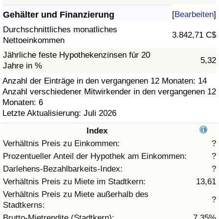
Gehälter und Finanzierung
[
Bearbeiten
]
Gesundheitsversorgung
Durchschnittliches monatliches
3.842,71 C$
Nettoeinkommen
Gesundheitsversorgungs-Index (aktuell)
Jährliche feste Hypothekenzinsen für 20
5,32
Jahre in %
Gesundheitsversorgungs-Index
Anzahl der Einträge in den vergangenen 12 Monaten: 14
Anzahl verschiedener Mitwirkender in den vergangenen 12
Gesundheitsversorgungs-Index nach Land
Monaten: 6
Letzte Aktualisierung: Juli 2026
Umweltverschmutzung
Index
Umweltverschmutzungs-Index (aktuell)
Verhältnis Preis zu Einkommen:
?
Prozentueller Anteil der Hypothek am Einkommen:
?
Verschmutzungsindex
Darlehens-Bezahlbarkeits-Index:
?
Verhältnis Preis zu Miete im Stadtkern:
13,61
Umweltverschmutzungs-Index nach Land
Verhältnis Preis zu Miete außerhalb des
?
Stadtkerns:
Verkehr
Brutto-Mietrendite (Stadtkern):
7,35%