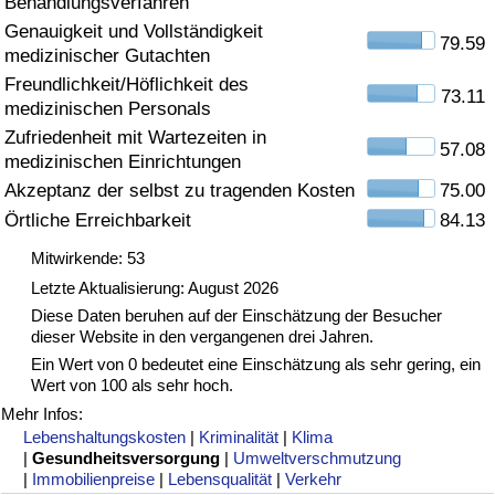
Behandlungsverfahren
Genauigkeit und Vollständigkeit
Gesundheitsversorgung
79.59
medizinischer Gutachten
Freundlichkeit/Höflichkeit des
Gesundheitsversorgungs-Index (aktuell)
73.11
medizinischen Personals
Zufriedenheit mit Wartezeiten in
57.08
Gesundheitsversorgungs-Index
medizinischen Einrichtungen
Akzeptanz der selbst zu tragenden Kosten
75.00
Gesundheitsversorgungs-Index nach Land
Örtliche Erreichbarkeit
84.13
Mitwirkende: 53
Umweltverschmutzung
Letzte Aktualisierung: August 2026
Diese Daten beruhen auf der Einschätzung der Besucher
Umweltverschmutzungs-Index (aktuell)
dieser Website in den vergangenen drei Jahren.
Ein Wert von 0 bedeutet eine Einschätzung als sehr gering, ein
Verschmutzungsindex
Wert von 100 als sehr hoch.
Mehr Infos:
Umweltverschmutzungs-Index nach Land
Lebenshaltungskosten
|
Kriminalität
|
Klima
|
Gesundheitsversorgung
|
Umweltverschmutzung
|
Immobilienpreise
|
Lebensqualität
|
Verkehr
Verkehr