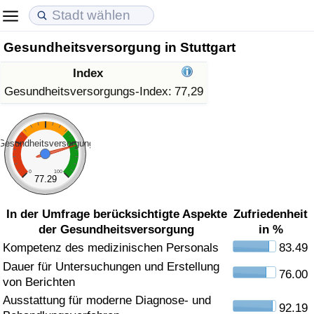
Gesundheitsversorgung in Stuttgart
Lebenshaltungskosten
Immobilienpreise
Lebensqualität
Index
Lebenshaltungskosten-Index (aktuell)
Immobilienpreis-Index (aktuell)
Lebensqualität-Index
Gesundheitsversorgungs-Index:
77,29
Lebenshaltungskosten-Index
Immobilienpreis-Index
Lebensqualität-Index (aktuell)
Gesundheitsversorgung
Lebenshaltungskosten-Index nach Land
Immobilienpreis-Index nach Land
Lebensqualitätsindex nach Land
0
100
77.29
in Akaba
Kriminalität
In der Umfrage berücksichtigte Aspekte
Zufriedenheit
der Gesundheitsversorgung
in %
Kriminalitäts-Index (aktuell)
Kompetenz des medizinischen Personals
83.49
Dauer für Untersuchungen und Erstellung
Kriminalitäts-Index
76.00
von Berichten
Ausstattung für moderne Diagnose- und
Kriminalitätsindex nach Land
92.19