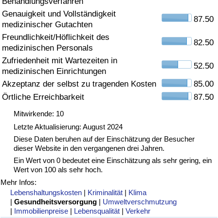
Behandlungsverfahren
Genauigkeit und Vollständigkeit
Gesundheitsversorgung
87.50
medizinischer Gutachten
Freundlichkeit/Höflichkeit des
Gesundheitsversorgungs-Index (aktuell)
82.50
medizinischen Personals
Zufriedenheit mit Wartezeiten in
52.50
Gesundheitsversorgungs-Index
medizinischen Einrichtungen
Akzeptanz der selbst zu tragenden Kosten
85.00
Gesundheitsversorgungs-Index nach Land
Örtliche Erreichbarkeit
87.50
Mitwirkende: 10
Umweltverschmutzung
Letzte Aktualisierung: August 2024
Diese Daten beruhen auf der Einschätzung der Besucher
Umweltverschmutzungs-Index (aktuell)
dieser Website in den vergangenen drei Jahren.
Ein Wert von 0 bedeutet eine Einschätzung als sehr gering, ein
Verschmutzungsindex
Wert von 100 als sehr hoch.
Mehr Infos:
Umweltverschmutzungs-Index nach Land
Lebenshaltungskosten
|
Kriminalität
|
Klima
|
Gesundheitsversorgung
|
Umweltverschmutzung
|
Immobilienpreise
|
Lebensqualität
|
Verkehr
Verkehr