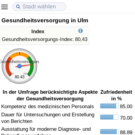
Gesundheitsversorgung in Ulm
Lebenshaltungskosten
Immobilienpreise
Lebensqualität
Index
Lebenshaltungskosten-Index (aktuell)
Immobilienpreis-Index (aktuell)
Lebensqualität-Index
Gesundheitsversorgungs-Index:
80,43
Lebenshaltungskosten-Index
Immobilienpreis-Index
Lebensqualität-Index (aktuell)
Gesundheitsversorgung
Lebenshaltungskosten-Index nach Land
Immobilienpreis-Index nach Land
Lebensqualitätsindex nach Land
0
100
80.43
in Akaba
Kriminalität
In der Umfrage berücksichtigte Aspekte
Zufriedenheit
der Gesundheitsversorgung
in %
Kriminalitäts-Index (aktuell)
Kompetenz des medizinischen Personals
85.00
Dauer für Untersuchungen und Erstellung
Kriminalitäts-Index
70.00
von Berichten
Ausstattung für moderne Diagnose- und
Kriminalitätsindex nach Land
88.89