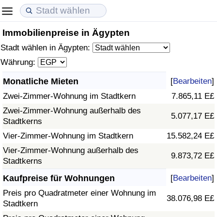
Immobilienpreise in Ägypten
Lebenshaltungskosten
Immobilienpreise
Lebensqualität
Stadt wählen in Ägypten:
Lebenshaltungskosten-Index (aktuell)
Immobilienpreis-Index (aktuell)
Lebensqualität-Index
Währung:
Monatliche Mieten
[
Bearbeiten
]
Lebenshaltungskosten-Index
Immobilienpreis-Index
Lebensqualität-Index (aktuell)
Zwei-Zimmer-Wohnung im Stadtkern
7.865,11 E£
Lebenshaltungskosten-Index nach Land
Immobilienpreis-Index nach Land
Lebensqualitätsindex nach Land
Zwei-Zimmer-Wohnung außerhalb des
5.077,17 E£
Stadtkerns
in Akaba
Kriminalität
Vier-Zimmer-Wohnung im Stadtkern
15.582,24 E£
Vier-Zimmer-Wohnung außerhalb des
9.873,72 E£
Kriminalitäts-Index (aktuell)
Stadtkerns
Kaufpreise für Wohnungen
[
Bearbeiten
]
Kriminalitäts-Index
Preis pro Quadratmeter einer Wohnung im
38.076,98 E£
Stadtkern
Kriminalitätsindex nach Land