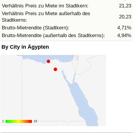
Verhältnis Preis zu Miete im Stadtkern:
21,23
Verhältnis Preis zu Miete außerhalb des
Verkehrs-Index
20,23
Stadtkerns:
Brutto-Mietrendite (Stadtkern):
4,71%
Verkehrs-Index (aktuell)
Brutto-Mietrendite (außerhalb des Stadtkerns):
4,94%
Verkehrs-Index nach Land
By City in Ägypten
1
1
19
19