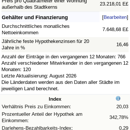
Preis pro Quadratmeter einer Wohnung
23.218,01 E£
außerhalb des Stadtkerns
Gesundheitsversorgung
Gehälter und Finanzierung
[
Bearbeiten
]
Gesundheitsversorgungs-Index (aktuell)
Durchschnittliches monatliches
7.648,68 E£
Nettoeinkommen
Gesundheitsversorgungs-Index
Jährliche feste Hypothekenzinsen für 20
16,46
Jahre in %
Gesundheitsversorgungs-Index nach Land
Anzahl der Einträge in den vergangenen 12 Monaten: 766
Anzahl verschiedener Mitwirkender in den vergangenen 12
Monaten: 120
Umweltverschmutzung
Letzte Aktualisierung: August 2026
Die Länderdaten werden aus den Daten aller Städte im
Umweltverschmutzungs-Index (aktuell)
jeweiligen Land berechnet.
Index
Verschmutzungsindex
Verhältnis Preis zu Einkommen:
20,03
Umweltverschmutzungs-Index nach Land
Prozentueller Anteil der Hypothek am
342,78%
Einkommen:
Darlehens-Bezahlbarkeits-Index:
0,29
Verkehr