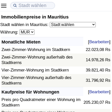
Immobilienpreise in Mauritius
Lebenshaltungskosten
Immobilienpreise
Lebensqualität
Stadt wählen in Mauritius:
Lebenshaltungskosten-Index (aktuell)
Immobilienpreis-Index (aktuell)
Lebensqualität-Index
Währung:
Monatliche Mieten
[
Bearbeiten
]
Lebenshaltungskosten-Index
Immobilienpreis-Index
Lebensqualität-Index (aktuell)
Zwei-Zimmer-Wohnung im Stadtkern
22.023,08 Rs
Lebenshaltungskosten-Index nach Land
Immobilienpreis-Index nach Land
Lebensqualitätsindex nach Land
Zwei-Zimmer-Wohnung außerhalb des
14.978,26 Rs
Stadtkerns
in Akaba
Kriminalität
Vier-Zimmer-Wohnung im Stadtkern
39.821,40 Rs
Vier-Zimmer-Wohnung außerhalb des
31.796,92 Rs
Kriminalitäts-Index (aktuell)
Stadtkerns
Kaufpreise für Wohnungen
[
Bearbeiten
]
Kriminalitäts-Index
Preis pro Quadratmeter einer Wohnung im
205.230,07 Rs
Stadtkern
Kriminalitätsindex nach Land