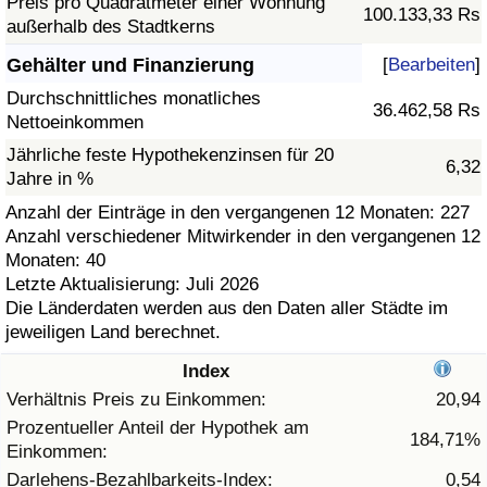
Preis pro Quadratmeter einer Wohnung
100.133,33 Rs
außerhalb des Stadtkerns
Gesundheitsversorgung
Gehälter und Finanzierung
[
Bearbeiten
]
Gesundheitsversorgungs-Index (aktuell)
Durchschnittliches monatliches
36.462,58 Rs
Nettoeinkommen
Gesundheitsversorgungs-Index
Jährliche feste Hypothekenzinsen für 20
6,32
Jahre in %
Gesundheitsversorgungs-Index nach Land
Anzahl der Einträge in den vergangenen 12 Monaten: 227
Anzahl verschiedener Mitwirkender in den vergangenen 12
Monaten: 40
Umweltverschmutzung
Letzte Aktualisierung: Juli 2026
Die Länderdaten werden aus den Daten aller Städte im
Umweltverschmutzungs-Index (aktuell)
jeweiligen Land berechnet.
Index
Verschmutzungsindex
Verhältnis Preis zu Einkommen:
20,94
Umweltverschmutzungs-Index nach Land
Prozentueller Anteil der Hypothek am
184,71%
Einkommen:
Darlehens-Bezahlbarkeits-Index:
0,54
Verkehr