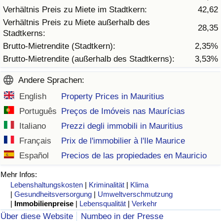
Verhältnis Preis zu Miete im Stadtkern:
42,62
Verhältnis Preis zu Miete außerhalb des
Verkehrs-Index
28,35
Stadtkerns:
Brutto-Mietrendite (Stadtkern):
2,35%
Verkehrs-Index (aktuell)
Brutto-Mietrendite (außerhalb des Stadtkerns):
3,53%
Verkehrs-Index nach Land
Andere Sprachen:
English
Property Prices in Mauritius
Português
Preços de Imóveis nas Maurícias
Italiano
Prezzi degli immobili in Mauritius
Français
Prix de l'immobilier à l'Ile Maurice
Español
Precios de las propiedades en Mauricio
Mehr Infos:
Lebenshaltungskosten
|
Kriminalität
|
Klima
|
Gesundheitsversorgung
|
Umweltverschmutzung
|
Immobilienpreise
|
Lebensqualität
|
Verkehr
Über diese Website
Numbeo in der Presse