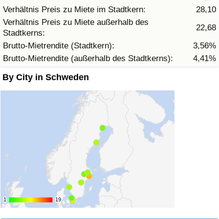
Verhältnis Preis zu Miete im Stadtkern:
28,10
Verhältnis Preis zu Miete außerhalb des
Verkehrs-Index
22,68
Stadtkerns:
Brutto-Mietrendite (Stadtkern):
3,56%
Verkehrs-Index (aktuell)
Brutto-Mietrendite (außerhalb des Stadtkerns):
4,41%
Verkehrs-Index nach Land
By City in Schweden
1
1
19
19