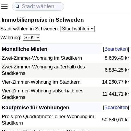
Immobilienpreise in Schweden
Lebenshaltungskosten
Immobilienpreise
Lebensqualität
Stadt wählen in Schweden:
Lebenshaltungskosten-Index (aktuell)
Immobilienpreis-Index (aktuell)
Lebensqualität-Index
Währung:
Monatliche Mieten
[
Bearbeiten
]
Lebenshaltungskosten-Index
Immobilienpreis-Index
Lebensqualität-Index (aktuell)
Zwei-Zimmer-Wohnung im Stadtkern
8.609,49 kr
Lebenshaltungskosten-Index nach Land
Immobilienpreis-Index nach Land
Lebensqualitätsindex nach Land
Zwei-Zimmer-Wohnung außerhalb des
6.884,25 kr
Stadtkerns
in Akaba
Kriminalität
Vier-Zimmer-Wohnung im Stadtkern
14.260,77 kr
Vier-Zimmer-Wohnung außerhalb des
11.441,71 kr
Kriminalitäts-Index (aktuell)
Stadtkerns
Kaufpreise für Wohnungen
[
Bearbeiten
]
Kriminalitäts-Index
Preis pro Quadratmeter einer Wohnung im
50.880,61 kr
Stadtkern
Kriminalitätsindex nach Land