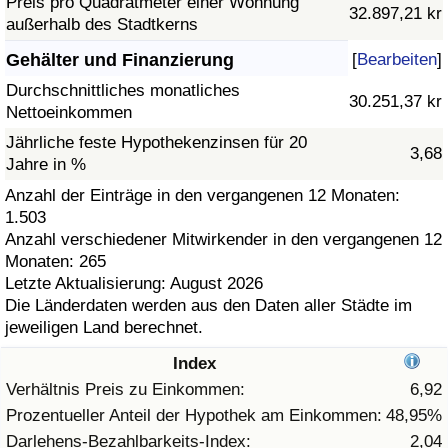
Preis pro Quadratmeter einer Wohnung
32.897,21 kr
außerhalb des Stadtkerns
Gesundheitsversorgung
Gehälter und Finanzierung
[
Bearbeiten
]
Gesundheitsversorgungs-Index (aktuell)
Durchschnittliches monatliches
30.251,37 kr
Nettoeinkommen
Gesundheitsversorgungs-Index
Jährliche feste Hypothekenzinsen für 20
3,68
Jahre in %
Gesundheitsversorgungs-Index nach Land
Anzahl der Einträge in den vergangenen 12 Monaten:
1.503
Anzahl verschiedener Mitwirkender in den vergangenen 12
Umweltverschmutzung
Monaten: 265
Letzte Aktualisierung: August 2026
Umweltverschmutzungs-Index (aktuell)
Die Länderdaten werden aus den Daten aller Städte im
jeweiligen Land berechnet.
Verschmutzungsindex
Index
Verhältnis Preis zu Einkommen:
6,92
Umweltverschmutzungs-Index nach Land
Prozentueller Anteil der Hypothek am Einkommen:
48,95%
Darlehens-Bezahlbarkeits-Index:
2,04
Verkehr