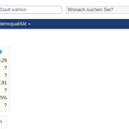
bensqualität
3,29
?
?
,91
?
75%
?
h