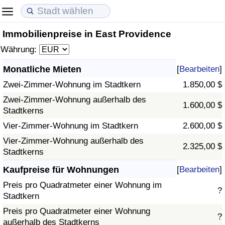
Immobilienpreise in East Providence
Lebenshaltungskosten
Immobilienpreise
Lebensqualität
Währung:
Lebenshaltungskosten-Index (aktuell)
Immobilienpreis-Index (aktuell)
Lebensqualität-Index
Monatliche Mieten
[
Bearbeiten
]
Zwei-Zimmer-Wohnung im Stadtkern
1.850,00 $
Lebenshaltungskosten-Index
Immobilienpreis-Index
Lebensqualität-Index (aktuell)
Zwei-Zimmer-Wohnung außerhalb des
1.600,00 $
Stadtkerns
Lebenshaltungskosten-Index nach Land
Immobilienpreis-Index nach Land
Lebensqualitätsindex nach Land
Vier-Zimmer-Wohnung im Stadtkern
2.600,00 $
in Akaba
Kriminalität
Vier-Zimmer-Wohnung außerhalb des
2.325,00 $
Stadtkerns
Kriminalitäts-Index (aktuell)
Kaufpreise für Wohnungen
[
Bearbeiten
]
Preis pro Quadratmeter einer Wohnung im
?
Kriminalitäts-Index
Stadtkern
Preis pro Quadratmeter einer Wohnung
?
Kriminalitätsindex nach Land
außerhalb des Stadtkerns