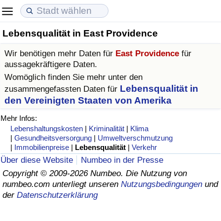
Lebensqualität in East Providence
Lebenshaltungskosten
Immobilienpreise
Lebensqualität
Wir benötigen mehr Daten für
East Providence
für
Lebenshaltungskosten-Index (aktuell)
Immobilienpreis-Index (aktuell)
Lebensqualität-Index
aussagekräftigere Daten.
Womöglich finden Sie mehr unter den
Lebenshaltungskosten-Index
Immobilienpreis-Index
Lebensqualität-Index (aktuell)
Lebensqualität in
zusammengefassten Daten für
den Vereinigten Staaten von Amerika
Lebenshaltungskosten-Index nach Land
Immobilienpreis-Index nach Land
Lebensqualitätsindex nach Land
Mehr Infos:
Lebenshaltungskosten
|
Kriminalität
|
Klima
in Akaba
Kriminalität
|
Gesundheitsversorgung
|
Umweltverschmutzung
|
Immobilienpreise
|
Lebensqualität
|
Verkehr
Über diese Website
Numbeo in der Presse
Kriminalitäts-Index (aktuell)
Copyright © 2009-2026 Numbeo. Die Nutzung von
numbeo.com unterliegt unseren
Nutzungsbedingungen
und
Kriminalitäts-Index
der
Datenschutzerklärung
Kriminalitätsindex nach Land