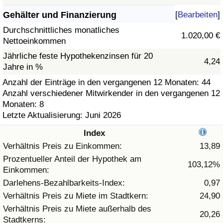
Gehälter und Finanzierung
[
Bearbeiten
]
Gesundheitsversorgung
Durchschnittliches monatliches
1.020,00 €
Nettoeinkommen
Gesundheitsversorgungs-Index (aktuell)
Jährliche feste Hypothekenzinsen für 20
4,24
Jahre in %
Gesundheitsversorgungs-Index
Anzahl der Einträge in den vergangenen 12 Monaten: 44
Anzahl verschiedener Mitwirkender in den vergangenen 12
Gesundheitsversorgungs-Index nach Land
Monaten: 8
Letzte Aktualisierung: Juni 2026
Umweltverschmutzung
Index
Umweltverschmutzungs-Index (aktuell)
Verhältnis Preis zu Einkommen:
13,89
Prozentueller Anteil der Hypothek am
103,12%
Einkommen:
Verschmutzungsindex
Darlehens-Bezahlbarkeits-Index:
0,97
Umweltverschmutzungs-Index nach Land
Verhältnis Preis zu Miete im Stadtkern:
24,90
Verhältnis Preis zu Miete außerhalb des
20,26
Stadtkerns:
Verkehr