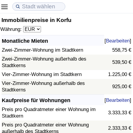
Immobilienpreise in Korfu
Lebenshaltungskosten
Immobilienpreise
Lebensqualität
Währung:
Lebenshaltungskosten-Index (aktuell)
Immobilienpreis-Index (aktuell)
Lebensqualität-Index
Monatliche Mieten
[
Bearbeiten
]
Zwei-Zimmer-Wohnung im Stadtkern
558,75 €
Lebenshaltungskosten-Index
Immobilienpreis-Index
Lebensqualität-Index (aktuell)
Zwei-Zimmer-Wohnung außerhalb des
539,50 €
Stadtkerns
Lebenshaltungskosten-Index nach Land
Immobilienpreis-Index nach Land
Lebensqualitätsindex nach Land
Vier-Zimmer-Wohnung im Stadtkern
1.225,00 €
in Akaba
Kriminalität
Vier-Zimmer-Wohnung außerhalb des
925,00 €
Stadtkerns
Kriminalitäts-Index (aktuell)
Kaufpreise für Wohnungen
[
Bearbeiten
]
Preis pro Quadratmeter einer Wohnung im
3.333,33 €
Kriminalitäts-Index
Stadtkern
Preis pro Quadratmeter einer Wohnung
2.333,33 €
Kriminalitätsindex nach Land
außerhalb des Stadtkerns