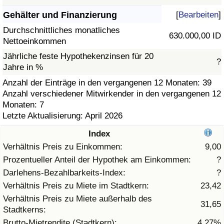
Gehälter und Finanzierung
[
Bearbeiten
]
Gesundheitsversorgung
Durchschnittliches monatliches
630.000,00 ID
Nettoeinkommen
Gesundheitsversorgungs-Index (aktuell)
Jährliche feste Hypothekenzinsen für 20
?
Jahre in %
Gesundheitsversorgungs-Index
Anzahl der Einträge in den vergangenen 12 Monaten: 39
Anzahl verschiedener Mitwirkender in den vergangenen 12
Gesundheitsversorgungs-Index nach Land
Monaten: 7
Letzte Aktualisierung: April 2026
Umweltverschmutzung
Index
Umweltverschmutzungs-Index (aktuell)
Verhältnis Preis zu Einkommen:
9,00
Prozentueller Anteil der Hypothek am Einkommen:
?
Verschmutzungsindex
Darlehens-Bezahlbarkeits-Index:
?
Verhältnis Preis zu Miete im Stadtkern:
23,42
Umweltverschmutzungs-Index nach Land
Verhältnis Preis zu Miete außerhalb des
31,65
Stadtkerns:
Verkehr
Brutto-Mietrendite (Stadtkern):
4,27%