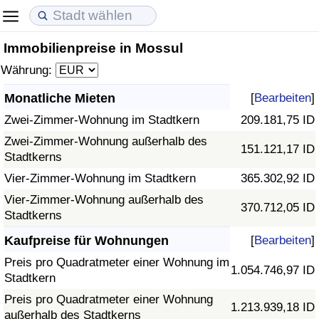
Immobilienpreise in Mossul
Lebenshaltungskosten
Immobilienpreise
Lebensqualität
Währung:
Lebenshaltungskosten-Index (aktuell)
Immobilienpreis-Index (aktuell)
Lebensqualität-Index
Monatliche Mieten
[
Bearbeiten
]
Zwei-Zimmer-Wohnung im Stadtkern
209.181,75 ID
Lebenshaltungskosten-Index
Immobilienpreis-Index
Lebensqualität-Index (aktuell)
Zwei-Zimmer-Wohnung außerhalb des
151.121,17 ID
Stadtkerns
Lebenshaltungskosten-Index nach Land
Immobilienpreis-Index nach Land
Lebensqualitätsindex nach Land
Vier-Zimmer-Wohnung im Stadtkern
365.302,92 ID
in Akaba
Kriminalität
Vier-Zimmer-Wohnung außerhalb des
370.712,05 ID
Stadtkerns
Kriminalitäts-Index (aktuell)
Kaufpreise für Wohnungen
[
Bearbeiten
]
Preis pro Quadratmeter einer Wohnung im
1.054.746,97 ID
Kriminalitäts-Index
Stadtkern
Preis pro Quadratmeter einer Wohnung
1.213.939,18 ID
Kriminalitätsindex nach Land
außerhalb des Stadtkerns