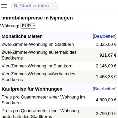
Immobilienpreise in Nijmegen
Lebenshaltungskosten
Immobilienpreise
Lebensqualität
Währung:
Lebenshaltungskosten-Index (aktuell)
Immobilienpreis-Index (aktuell)
Lebensqualität-Index
Monatliche Mieten
[
Bearbeiten
]
Zwei-Zimmer-Wohnung im Stadtkern
1.325,00 €
Lebenshaltungskosten-Index
Immobilienpreis-Index
Lebensqualität-Index (aktuell)
Zwei-Zimmer-Wohnung außerhalb des
911,67 €
Stadtkerns
Lebenshaltungskosten-Index nach Land
Immobilienpreis-Index nach Land
Lebensqualitätsindex nach Land
Vier-Zimmer-Wohnung im Stadtkern
2.146,00 €
in Akaba
Kriminalität
Vier-Zimmer-Wohnung außerhalb des
1.468,33 €
Stadtkerns
Kriminalitäts-Index (aktuell)
Kaufpreise für Wohnungen
[
Bearbeiten
]
Preis pro Quadratmeter einer Wohnung im
4.800,00 €
Kriminalitäts-Index
Stadtkern
Preis pro Quadratmeter einer Wohnung
3.750,00 €
Kriminalitätsindex nach Land
außerhalb des Stadtkerns