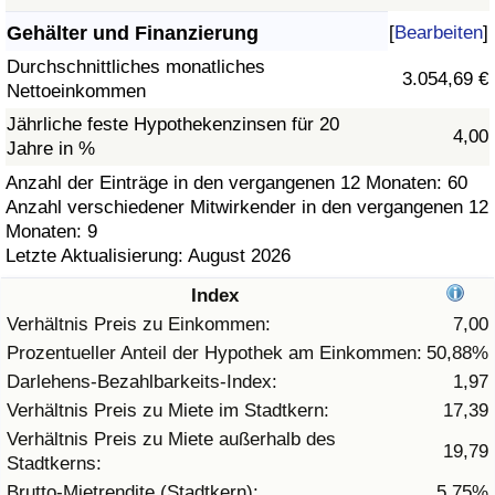
Gehälter und Finanzierung
[
Bearbeiten
]
Gesundheitsversorgung
Durchschnittliches monatliches
3.054,69 €
Nettoeinkommen
Gesundheitsversorgungs-Index (aktuell)
Jährliche feste Hypothekenzinsen für 20
4,00
Jahre in %
Gesundheitsversorgungs-Index
Anzahl der Einträge in den vergangenen 12 Monaten: 60
Anzahl verschiedener Mitwirkender in den vergangenen 12
Gesundheitsversorgungs-Index nach Land
Monaten: 9
Letzte Aktualisierung: August 2026
Umweltverschmutzung
Index
Umweltverschmutzungs-Index (aktuell)
Verhältnis Preis zu Einkommen:
7,00
Prozentueller Anteil der Hypothek am Einkommen:
50,88%
Verschmutzungsindex
Darlehens-Bezahlbarkeits-Index:
1,97
Verhältnis Preis zu Miete im Stadtkern:
17,39
Umweltverschmutzungs-Index nach Land
Verhältnis Preis zu Miete außerhalb des
19,79
Stadtkerns:
Verkehr
Brutto-Mietrendite (Stadtkern):
5,75%