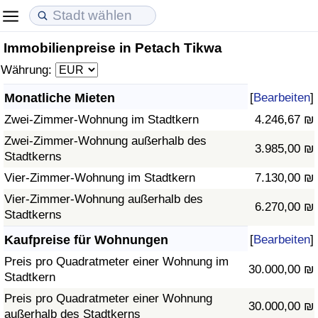
Immobilienpreise in Petach Tikwa
Lebenshaltungskosten
Immobilienpreise
Lebensqualität
Währung:
Lebenshaltungskosten-Index (aktuell)
Immobilienpreis-Index (aktuell)
Lebensqualität-Index
Monatliche Mieten
[
Bearbeiten
]
Zwei-Zimmer-Wohnung im Stadtkern
4.246,67 ₪
Lebenshaltungskosten-Index
Immobilienpreis-Index
Lebensqualität-Index (aktuell)
Zwei-Zimmer-Wohnung außerhalb des
3.985,00 ₪
Stadtkerns
Lebenshaltungskosten-Index nach Land
Immobilienpreis-Index nach Land
Lebensqualitätsindex nach Land
Vier-Zimmer-Wohnung im Stadtkern
7.130,00 ₪
in Akaba
Kriminalität
Vier-Zimmer-Wohnung außerhalb des
6.270,00 ₪
Stadtkerns
Kriminalitäts-Index (aktuell)
Kaufpreise für Wohnungen
[
Bearbeiten
]
Preis pro Quadratmeter einer Wohnung im
30.000,00 ₪
Kriminalitäts-Index
Stadtkern
Preis pro Quadratmeter einer Wohnung
30.000,00 ₪
Kriminalitätsindex nach Land
außerhalb des Stadtkerns