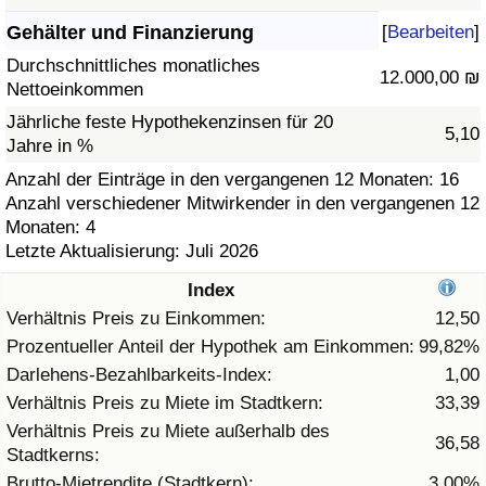
Gehälter und Finanzierung
[
Bearbeiten
]
Gesundheitsversorgung
Durchschnittliches monatliches
12.000,00 ₪
Nettoeinkommen
Gesundheitsversorgungs-Index (aktuell)
Jährliche feste Hypothekenzinsen für 20
5,10
Jahre in %
Gesundheitsversorgungs-Index
Anzahl der Einträge in den vergangenen 12 Monaten: 16
Anzahl verschiedener Mitwirkender in den vergangenen 12
Gesundheitsversorgungs-Index nach Land
Monaten: 4
Letzte Aktualisierung: Juli 2026
Umweltverschmutzung
Index
Umweltverschmutzungs-Index (aktuell)
Verhältnis Preis zu Einkommen:
12,50
Prozentueller Anteil der Hypothek am Einkommen:
99,82%
Verschmutzungsindex
Darlehens-Bezahlbarkeits-Index:
1,00
Verhältnis Preis zu Miete im Stadtkern:
33,39
Umweltverschmutzungs-Index nach Land
Verhältnis Preis zu Miete außerhalb des
36,58
Stadtkerns:
Verkehr
Brutto-Mietrendite (Stadtkern):
3,00%